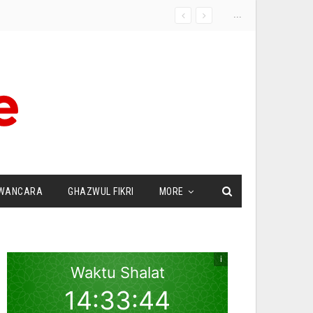
...
WANCARA
GHAZWUL FIKRI
MORE