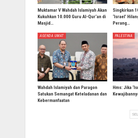
Muktamar V Wahdah Islamiyah Akan
Singkirkan 1
Kukuhkan 10.000 Guru Al-Qur’an di
‘Israel’ Hila
Masjid…
Perang…
AGENDA UMAT
PALESTINA
Wahdah Islamiyah dan Paragon
Hms: Jika ‘Is
Satukan Semangat Keteladanan dan
Kewajibannya
Kebermanfaatan
SEL