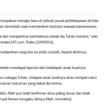
u merupakan manajer baru di sebuah pusat perbelanjaaan di kota
tas disembah saat memberikan instruksi kepada bawahannya.
 dan menjalankan perintahnya sebab dia Tuhan mereka,” tulis
mirates247.com
, Rabu (19/9/2012),
melaporkan sang bos ke polisi syariah. Aparat akhirnya
setelah mendapat laporan dari kedelapan anak buahnya.
aku sebagai Tuhan. Delapan anak buahnya akan menjadi saksi
ancaman hukuman yang bakal dia terima.
h). Allah pun telah berfirman dosa paling besar dan tidak
pai berani mengaku dirinya Allah. (merdeka)