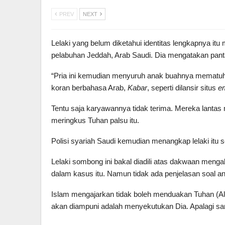
PREV
NEXT
Lelaki yang belum diketahui identitas lengkapnya it
pelabuhan Jeddah, Arab Saudi. Dia mengatakan pan
“Pria ini kemudian menyuruh anak buahnya mematuhi
koran berbahasa Arab,
Kabar
, seperti dilansir situs
e
Tentu saja karyawannya tidak terima. Mereka lantas 
meringkus Tuhan palsu itu.
Polisi syariah Saudi kemudian menangkap lelaki itu 
Lelaki sombong ini bakal diadili atas dakwaan meng
dalam kasus itu. Namun tidak ada penjelasan soal 
Islam mengajarkan tidak boleh menduakan Tuhan (Alla
akan diampuni adalah menyekutukan Dia. Apalagi sam