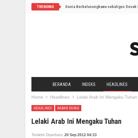
Dunia Berbelasungkawa sekaligus Desak I
TRENDING
BERANDA
INDEKS
HEADLINES
Home
Headlines
Lelaki Arab Ini Mengaku Tuhan
HEADLINES
KABAR DUNIA
Lelaki Arab Ini Mengaku Tuhan
Terakhir Diperbaru
20 Sep 2012 04:33