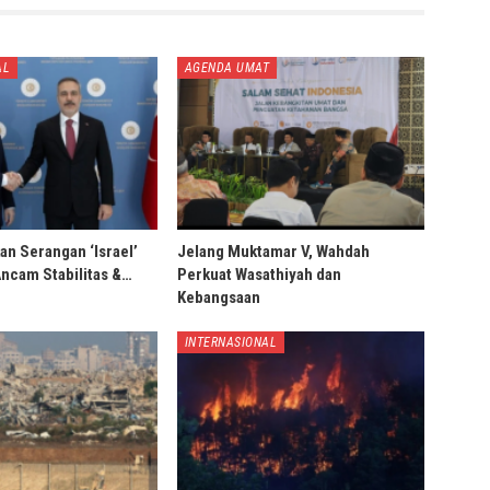
AL
AGENDA UMAT
an Serangan ‘Israel’
Jelang Muktamar V, Wahdah
Ancam Stabilitas &…
Perkuat Wasathiyah dan
Kebangsaan
INTERNASIONAL