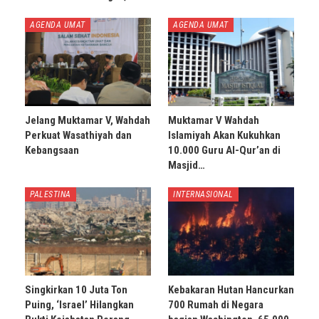
AGENDA UMAT
AGENDA UMAT
Jelang Muktamar V, Wahdah
Muktamar V Wahdah
Perkuat Wasathiyah dan
Islamiyah Akan Kukuhkan
Kebangsaan
10.000 Guru Al-Qur’an di
Masjid…
PALESTINA
INTERNASIONAL
Singkirkan 10 Juta Ton
Kebakaran Hutan Hancurkan
Puing, ‘Israel’ Hilangkan
700 Rumah di Negara