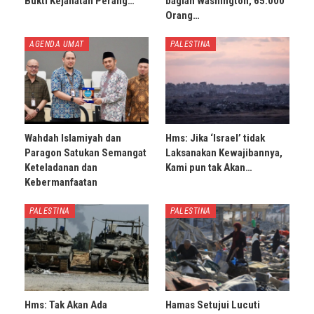
Bukti Kejahatan Perang…
bagian Washington, 65.000
Orang…
AGENDA UMAT
PALESTINA
Wahdah Islamiyah dan
Hms: Jika ‘Israel’ tidak
Paragon Satukan Semangat
Laksanakan Kewajibannya,
Keteladanan dan
Kami pun tak Akan…
Kebermanfaatan
PALESTINA
PALESTINA
Hms: Tak Akan Ada
Hamas Setujui Lucuti