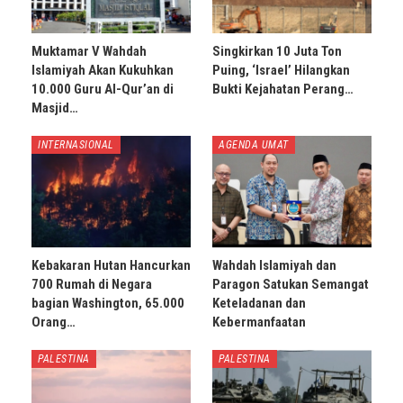
Muktamar V Wahdah
Singkirkan 10 Juta Ton
Islamiyah Akan Kukuhkan
Puing, ‘Israel’ Hilangkan
10.000 Guru Al-Qur’an di
Bukti Kejahatan Perang…
Masjid…
INTERNASIONAL
AGENDA UMAT
Kebakaran Hutan Hancurkan
Wahdah Islamiyah dan
700 Rumah di Negara
Paragon Satukan Semangat
bagian Washington, 65.000
Keteladanan dan
Orang…
Kebermanfaatan
PALESTINA
PALESTINA