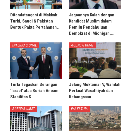
Ditandatangani di Makkah:
Jagoannya Kalah dengan
Turki, Saudi & Pakistan
Kandidat Muslim dalam
Bentuk Pakta Pertahanan…
Pemilu Pendahuluan
Demokrat di Michigan,…
INTERNASIONAL
AGENDA UMAT
Turki Tegaskan Serangan
Jelang Muktamar V, Wahdah
‘Israel’ atas Suriah Ancam
Perkuat Wasathiyah dan
Stabilitas &…
Kebangsaan
AGENDA UMAT
PALESTINA