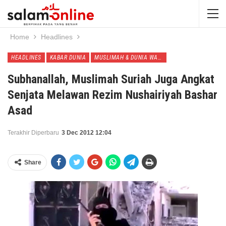
Home
Headlines
HEADLINES
KABAR DUNIA
MUSLIMAH & DUNIA WANITA
Subhanallah, Muslimah Suriah Juga Angkat
Senjata Melawan Rezim Nushairiyah Bashar
Asad
Terakhir Diperbaru
3 Dec 2012 12:04
Share