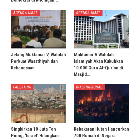
Demokrat di Michigan,…
AGENDA UMAT
AGENDA UMAT
Jelang Muktamar V, Wahdah
Muktamar V Wahdah
Perkuat Wasathiyah dan
Islamiyah Akan Kukuhkan
Kebangsaan
10.000 Guru Al-Qur’an di
Masjid…
PALESTINA
INTERNASIONAL
Singkirkan 10 Juta Ton
Kebakaran Hutan Hancurkan
Puing, ‘Israel’ Hilangkan
700 Rumah di Negara