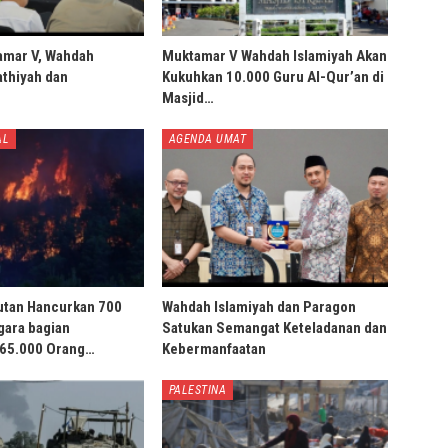
amar V, Wahdah
Muktamar V Wahdah Islamiyah Akan
thiyah dan
Kukuhkan 10.000 Guru Al-Qur’an di
Masjid…
AL
AGENDA UMAT
utan Hancurkan 700
Wahdah Islamiyah dan Paragon
gara bagian
Satukan Semangat Keteladanan dan
 65.000 Orang…
Kebermanfaatan
PALESTINA