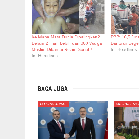
Ke Mana Mata Dunia Dipalingkan?
PBB: 16,5 Jut
Dalam 2 Hari, Lebih dari 300 Warga
Bantuan Sege
Muslim Dibantai Rezim Suriah!
In "Headlines"
In "Headlines"
BACA JUGA
INTERNASIONAL
AGENDA UMA