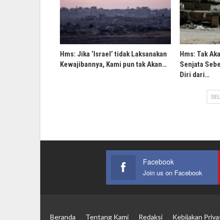
Hms: Jika ‘Israel’ tidak Laksanakan
Hms: Tak Ak
Kewajibannya, Kami pun tak Akan…
Senjata Sebe
Diri dari…
SEL
Facebook
Join us on Facebook
Beranda
Tentang Kami
Redaksi
Kebijakan Priva