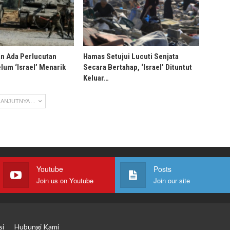
an Ada Perlucutan
Hamas Setujui Lucuti Senjata
lum ‘Israel’ Menarik
Secara Bertahap, ‘Israel’ Dituntut
Keluar…
ANJUTNYA ...
Youtube
Posts
Join us on Youtube
Join our site
si
Hubungi Kami