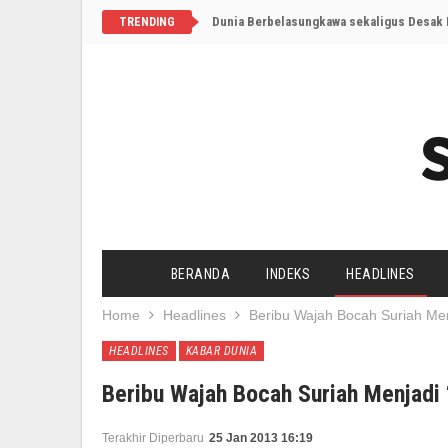
Dunia Berbelasungkawa sekaligus Desak I
TRENDING
BERANDA
INDEKS
HEADLINES
Home
Headlines
Beribu Wajah Bocah Suriah Men
HEADLINES
KABAR DUNIA
Beribu Wajah Bocah Suriah Menjadi
Terakhir Diperbaru
25 Jan 2013 16:19