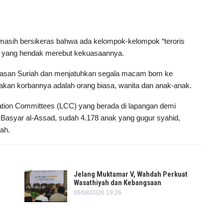
masih bersikeras bahwa ada kelompok-kelompok “teroris
ntu yang hendak merebut kekuasaannya.
 kawasan Suriah dan menjatuhkan segala macam bom ke
an korbannya adalah orang biasa, wanita dan anak-anak.
nation Committees (LCC) yang berada di lapangan demi
Basyar al-Assad, sudah 4.178 anak yang gugur syahid,
ah.
Jelang Muktamar V, Wahdah Perkuat
Wasathiyah dan Kebangsaan
06/08/2026 19:26