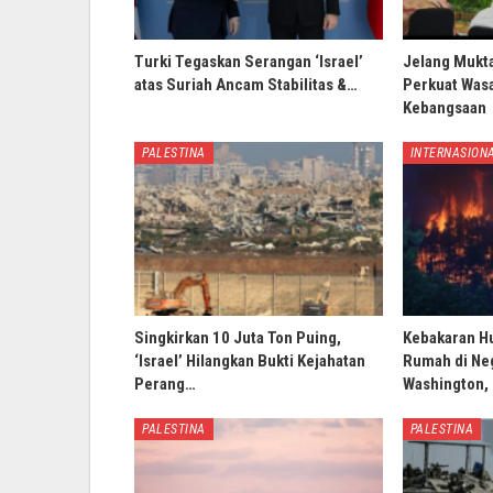
Turki Tegaskan Serangan ‘Israel’
Jelang Mukt
atas Suriah Ancam Stabilitas &…
Perkuat Wasa
Kebangsaan
PALESTINA
INTERNASION
Singkirkan 10 Juta Ton Puing,
Kebakaran H
‘Israel’ Hilangkan Bukti Kejahatan
Rumah di Ne
Perang…
Washington,
PALESTINA
PALESTINA