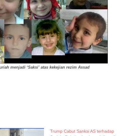
uriah menjadi ‘Saksi’ atas kekejian rezim Assad
Trump Cabut Sanksi AS terhadap