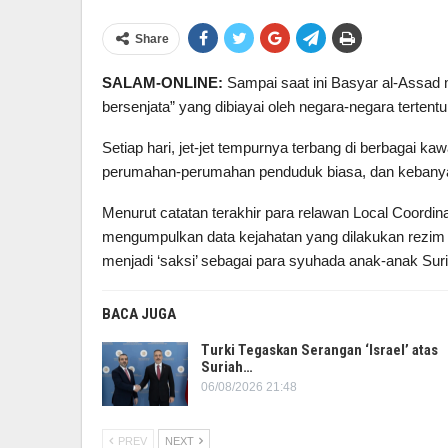
Share
SALAM-ONLINE:
Sampai saat ini Basyar al-Assad 
bersenjata” yang dibiayai oleh negara-negara terte
Setiap hari, jet-jet tempurnya terbang di berbagai
perumahan-perumahan penduduk biasa, dan kebanyak
Menurut catatan terakhir para relawan Local Coordi
mengumpulkan data kejahatan yang dilakukan rezim 
menjadi ‘saksi’ sebagai para syuhada anak-anak Suri
BACA JUGA
Turki Tegaskan Serangan ‘Israel’ atas
Suriah…
06/08/2026 21:48
PREV
NEXT