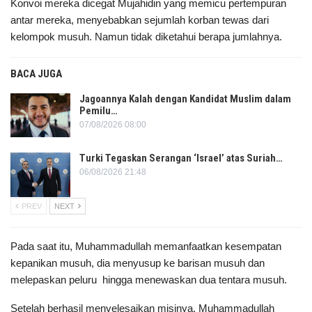
Konvoi mereka dicegat Mujahidin yang memicu pertempuran
antar mereka, menyebabkan sejumlah korban tewas dari
kelompok musuh. Namun tidak diketahui berapa jumlahnya.
BACA JUGA
Jagoannya Kalah dengan Kandidat Muslim dalam
Pemilu…
07/08/2026 08:00
Turki Tegaskan Serangan ‘Israel’ atas Suriah…
06/08/2026 21:48
PREV
NEXT
Pada saat itu, Muhammadullah memanfaatkan kesempatan
kepanikan musuh, dia menyusup ke barisan musuh dan
melepaskan peluru hingga menewaskan dua tentara musuh.
Setelah berhasil menyelesaikan misinya, Muhammadullah