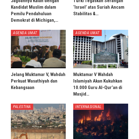
Jagoannya Kalah dengan
Turki Tegaskan Serangan
Kandidat Muslim dalam
‘Israel’ atas Suriah Ancam
Pemilu Pendahuluan
Stabilitas &…
Demokrat di Michigan,…
AGENDA UMAT
AGENDA UMAT
Jelang Muktamar V, Wahdah
Muktamar V Wahdah
Perkuat Wasathiyah dan
Islamiyah Akan Kukuhkan
Kebangsaan
10.000 Guru Al-Qur’an di
Masjid…
PALESTINA
INTERNASIONAL