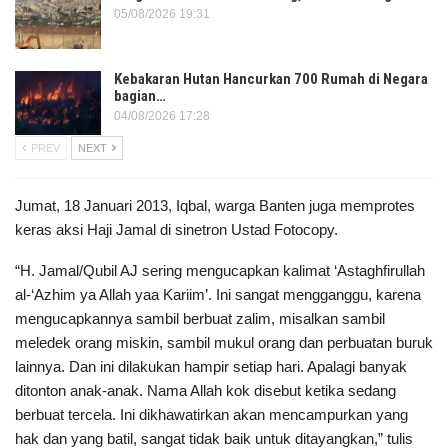
05/08/2026 19:31
Kebakaran Hutan Hancurkan 700 Rumah di Negara
bagian…
04/08/2026 17:28
PREV
NEXT
Jumat, 18 Januari 2013, Iqbal, warga Banten juga memprotes
keras aksi Haji Jamal di sinetron Ustad Fotocopy.
“H. Jamal/Qubil AJ sering mengucapkan kalimat ‘Astaghfirullah
al-‘Azhim ya Allah yaa Kariim’. Ini sangat mengganggu, karena
mengucapkannya sambil berbuat zalim, misalkan sambil
meledek orang miskin, sambil mukul orang dan perbuatan buruk
lainnya. Dan ini dilakukan hampir setiap hari. Apalagi banyak
ditonton anak-anak. Nama Allah kok disebut ketika sedang
berbuat tercela. Ini dikhawatirkan akan mencampurkan yang
hak dan yang batil, sangat tidak baik untuk ditayangkan,” tulis