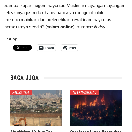
Sampai kapan negeri mayoritas Muslim ini tayangan-tayangan
televisinya justru tak habis-habisnya mengolok-olok,
mempermainkan dan melecehkan keyakinan mayoritas
pemeluknya sendiri? (
salam-online
)–sumber:
itoday
Sharing:
Email
Print
BACA JUGA
PALESTINA
INTERNASIONAL
Singkirkan 10 Juta Ton
Kebakaran Hutan Hancurkan