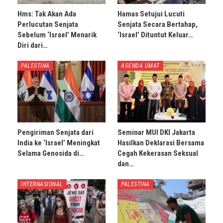
Hms: Tak Akan Ada
Hamas Setujui Lucuti
Perlucutan Senjata
Senjata Secara Bertahap,
Sebelum ‘Israel’ Menarik
‘Israel’ Dituntut Keluar…
Diri dari…
PALESTINA
AGENDA UMAT
Pengiriman Senjata dari
Seminar MUI DKI Jakarta
India ke ‘Israel’ Meningkat
Hasilkan Deklarasi Bersama
Selama Genosida di…
Cegah Kekerasan Seksual
dan…
INTERNASIONAL
PALESTINA