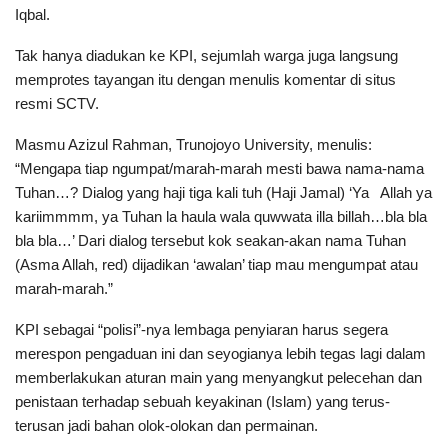
Iqbal.
Tak hanya diadukan ke KPI, sejumlah warga juga langsung
memprotes tayangan itu dengan menulis komentar di situs
resmi SCTV.
Masmu Azizul Rahman, Trunojoyo University, menulis:
“Mengapa tiap ngumpat/marah-marah mesti bawa nama-nama
Tuhan…? Dialog yang haji tiga kali tuh (Haji Jamal) ‘Ya Allah ya
kariimmmm, ya Tuhan la haula wala quwwata illa billah…bla bla
bla bla…’ Dari dialog tersebut kok seakan-akan nama Tuhan
(Asma Allah, red) dijadikan ‘awalan’ tiap mau mengumpat atau
marah-marah.”
KPI sebagai “polisi”-nya lembaga penyiaran harus segera
merespon pengaduan ini dan seyogianya lebih tegas lagi dalam
memberlakukan aturan main yang menyangkut pelecehan dan
penistaan terhadap sebuah keyakinan (Islam) yang terus-
terusan jadi bahan olok-olokan dan permainan.