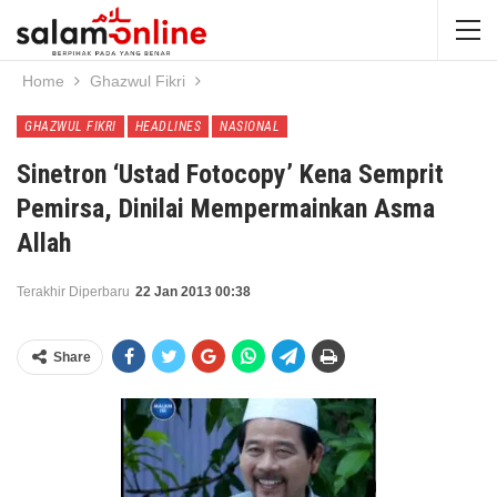
Home
Ghazwul Fikri
GHAZWUL FIKRI
HEADLINES
NASIONAL
Sinetron ‘Ustad Fotocopy’ Kena Semprit
Pemirsa, Dinilai Mempermainkan Asma
Allah
Terakhir Diperbaru
22 Jan 2013 00:38
Share