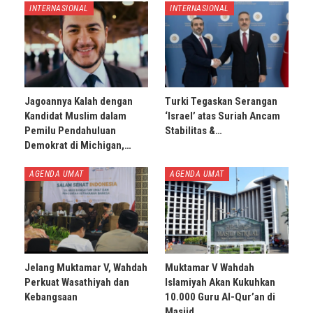
INTERNASIONAL
INTERNASIONAL
Jagoannya Kalah dengan
Turki Tegaskan Serangan
Kandidat Muslim dalam
‘Israel’ atas Suriah Ancam
Pemilu Pendahuluan
Stabilitas &…
Demokrat di Michigan,…
AGENDA UMAT
AGENDA UMAT
Jelang Muktamar V, Wahdah
Muktamar V Wahdah
Perkuat Wasathiyah dan
Islamiyah Akan Kukuhkan
Kebangsaan
10.000 Guru Al-Qur’an di
Masjid…