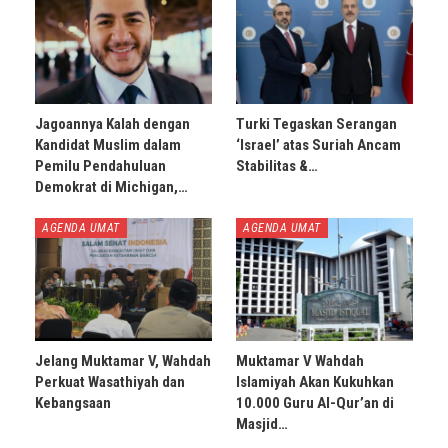
Jagoannya Kalah dengan
Turki Tegaskan Serangan
Kandidat Muslim dalam
‘Israel’ atas Suriah Ancam
Pemilu Pendahuluan
Stabilitas &…
Demokrat di Michigan,…
AGENDA UMAT
AGENDA UMAT
Jelang Muktamar V, Wahdah
Muktamar V Wahdah
Perkuat Wasathiyah dan
Islamiyah Akan Kukuhkan
Kebangsaan
10.000 Guru Al-Qur’an di
Masjid…