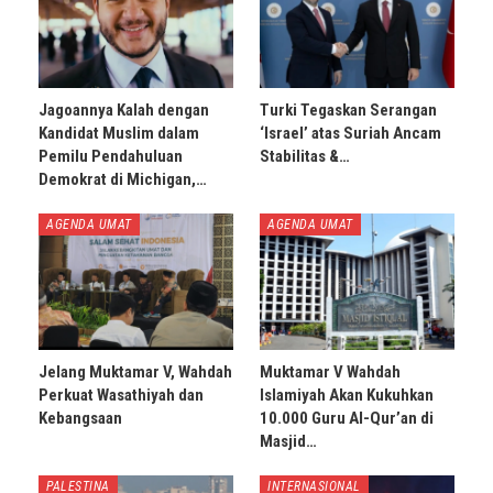
Jagoannya Kalah dengan
Turki Tegaskan Serangan
Kandidat Muslim dalam
‘Israel’ atas Suriah Ancam
Pemilu Pendahuluan
Stabilitas &…
Demokrat di Michigan,…
AGENDA UMAT
AGENDA UMAT
Jelang Muktamar V, Wahdah
Muktamar V Wahdah
Perkuat Wasathiyah dan
Islamiyah Akan Kukuhkan
Kebangsaan
10.000 Guru Al-Qur’an di
Masjid…
PALESTINA
INTERNASIONAL