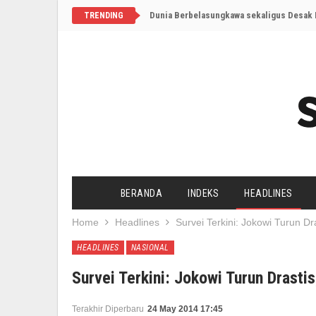
Dunia Berbelasungkawa sekaligus Desak I
TRENDING
BERANDA
INDEKS
HEADLINES
Home
Headlines
Survei Terkini: Jokowi Turun Dr
HEADLINES
NASIONAL
Survei Terkini: Jokowi Turun Drasti
Terakhir Diperbaru
24 May 2014 17:45