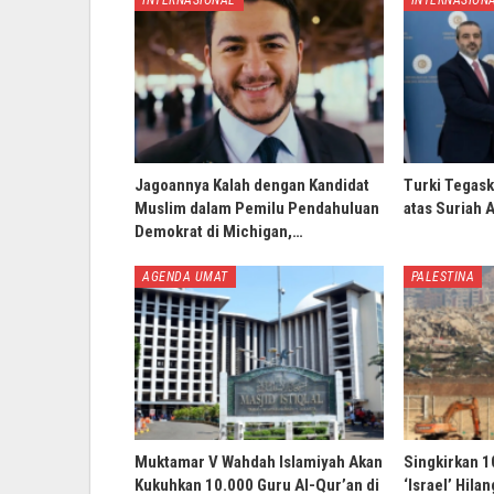
INTERNASIONAL
INTERNASION
Jagoannya Kalah dengan Kandidat
Turki Tegask
Muslim dalam Pemilu Pendahuluan
atas Suriah 
Demokrat di Michigan,…
AGENDA UMAT
PALESTINA
Muktamar V Wahdah Islamiyah Akan
Singkirkan 1
Kukuhkan 10.000 Guru Al-Qur’an di
‘Israel’ Hila