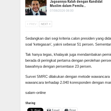
Jagoannya Kalah dengan Kandidat
Muslim dalam Pemilu…
07/08/2026 08:00
PREV
NEXT
Sedangkan dari segi kriteria calon presiden yang di
soal ‘ketegasan’, yakni sebesar 51 persen. Sementa
Tak hanya tegas, khalayak juga mendambakan pemimpi
berada di peringkat pertama dengan perolehan pers
bawahnya dengan persentase 23 persen.
Survei SMRC dilakukan dengan metode wawancara p
wawancara terhadap 2.040 koresponden dengan margi
salam-online
Sharing:
Email
Print