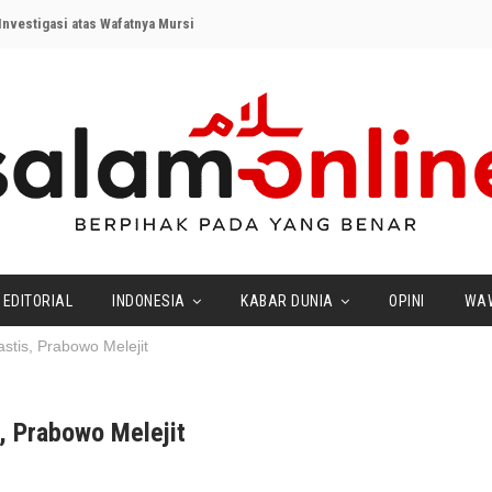
nvestigasi atas Wafatnya Mursi
EDITORIAL
INDONESIA
KABAR DUNIA
OPINI
WA
astis, Prabowo Melejit
s, Prabowo Melejit