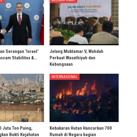
AL
AGENDA UMAT
an Serangan ‘Israel’
Jelang Muktamar V, Wahdah
Ancam Stabilitas &…
Perkuat Wasathiyah dan
Kebangsaan
INTERNASIONAL
0 Juta Ton Puing,
Kebakaran Hutan Hancurkan 700
ngkan Bukti Kejahatan
Rumah di Negara bagian