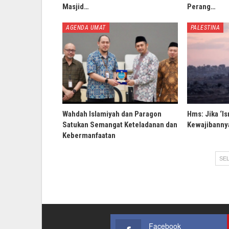
Masjid…
Perang…
AGENDA UMAT
PALESTINA
Wahdah Islamiyah dan Paragon
Hms: Jika ‘Is
Satukan Semangat Keteladanan dan
Kewajibannya
Kebermanfaatan
SEL
Facebook