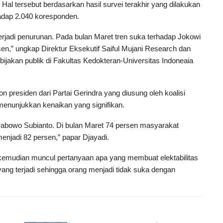
al tersebut berdasarkan hasil survei terakhir yang dilakukan
adap 2.040 koresponden.
terjadi penurunan. Pada bulan Maret tren suka terhadap Jokowi
rsen,” ungkap Direktur Eksekutif Saiful Mujani Research dan
ijakan publik di Fakultas Kedokteran-Universitas Indoneaia
n presiden dari Partai Gerindra yang diusung oleh koalisi
menunjukkan kenaikan yang signifikan.
Prabowo Subianto. Di bulan Maret 74 persen masyarakat
enjadi 82 persen,” papar Djayadi.
, kemudian muncul pertanyaan apa yang membuat elektabilitas
ng terjadi sehingga orang menjadi tidak suka dengan