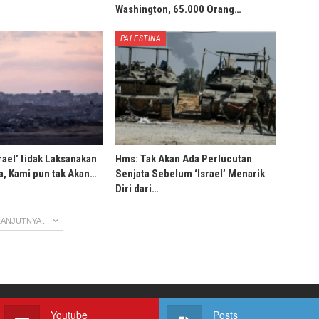
Washington, 65.000 Orang…
PALESTINA
rael’ tidak Laksanakan
Hms: Tak Akan Ada Perlucutan
, Kami pun tak Akan…
Senjata Sebelum ‘Israel’ Menarik
Diri dari…
ANJUTNYA ...
Youtube
Posts