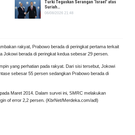
Turki Tegaskan Serangan ‘Israel’ atas
Suriah…
06/08/2026 21:48
dambakan rakyat, Prabowo berada di peringkat pertama terkait
ra Jokowi berada di peringkat kedua sebesar 29 persen.
n yang perhatian pada rakyat. Dari sisi tersebut, Jokowi
entase sebesar 55 persen sedangkan Prabowo berada di
ada Maret 2014. Dalam survei ini, SMRC melakukan
n of error 2,2 persen. (KbrNet/Merdeka.com/adl)