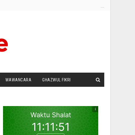
...
WAWANCARA
GHAZWUL FIKRI
I
SURAT PEMBACA
ZIONISME
DUT PANDANG
SILATURRAHIM