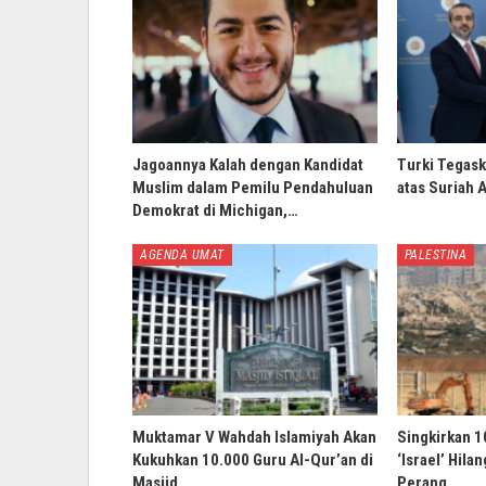
Jagoannya Kalah dengan Kandidat
Turki Tegask
Muslim dalam Pemilu Pendahuluan
atas Suriah 
Demokrat di Michigan,…
AGENDA UMAT
PALESTINA
Muktamar V Wahdah Islamiyah Akan
Singkirkan 1
Kukuhkan 10.000 Guru Al-Qur’an di
‘Israel’ Hila
Masjid…
Perang…