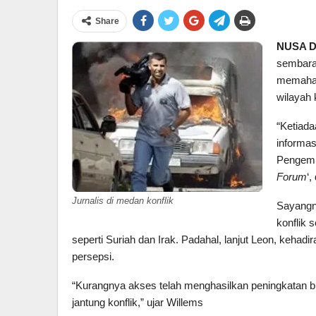
Share
NUSA D
sembara
memahami
wilayah k
“Ketiada
informas
Pengemb
Forum
‘,
Jurnalis di medan konflik
Sayangny
konflik 
seperti Suriah dan Irak. Padahal, lanjut Leon, kehadi
persepsi.
“Kurangnya akses telah menghasilkan peningkatan bia
jantung konflik,” ujar Willems