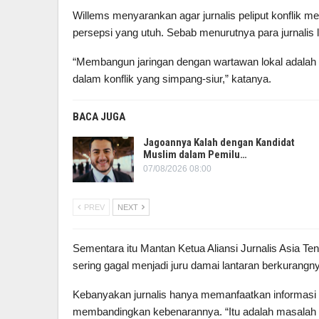
Willems menyarankan agar jurnalis peliput konflik 
persepsi yang utuh. Sebab menurutnya para jurnalis l
“Membangun jaringan dengan wartawan lokal adalah
dalam konflik yang simpang-siur,” katanya.
BACA JUGA
Jagoannya Kalah dengan Kandidat
Muslim dalam Pemilu…
07/08/2026 08:00
PREV
NEXT
Sementara itu Mantan Ketua Aliansi Jurnalis Asia T
sering gagal menjadi juru damai lantaran berkurangny
Kebanyakan jurnalis hanya memanfaatkan informasi 
membandingkan kebenarannya. “Itu adalah masalah k