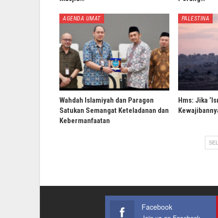
AGENDA UMAT
PALESTINA
Wahdah Islamiyah dan Paragon
Hms: Jika ‘Is
Satukan Semangat Keteladanan dan
Kewajibannya
Kebermanfaatan
SEL
Facebook
Join us on Facebook