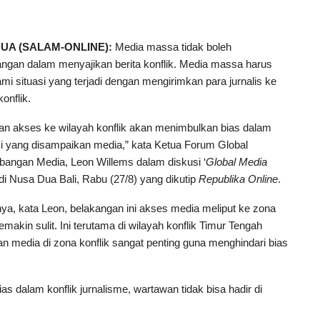
UA (SALAM-ONLINE):
Media massa tidak boleh
ngan dalam menyajikan berita konflik. Media massa harus
 situasi yang terjadi dengan mengirimkan para jurnalis ke
onflik.
an akses ke wilayah konflik akan menimbulkan bias dalam
i yang disampaikan media,” kata Ketua Forum Global
angan Media, Leon Willems dalam diskusi ‘
Global Media
 di Nusa Dua Bali, Rabu (27/8) yang dikutip
Republika Online
.
a, kata Leon, belakangan ini akses media meliput ke zona
semakin sulit. Ini terutama di wilayah konflik Timur Tengah
ran media di zona konflik sangat penting guna menghindari bias
s dalam konflik jurnalisme, wartawan tidak bisa hadir di