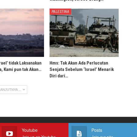
PALESTINA
rael’ tidak Laksanakan
Hms: Tak Akan Ada Perlucutan
, Kami pun tak Akan…
Senjata Sebelum ‘Israel’ Menarik
Diri dari…
ANJUTNYA ...
Youtube
Posts
Join us on Youtube
Join our site