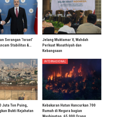
an Serangan ‘Israel’
Jelang Muktamar V, Wahdah
Ancam Stabilitas &…
Perkuat Wasathiyah dan
Kebangsaan
INTERNASIONAL
0 Juta Ton Puing,
Kebakaran Hutan Hancurkan 700
ngkan Bukti Kejahatan
Rumah di Negara bagian
Washington, 65.000 Orang…