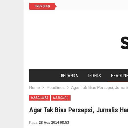
TRENDING
BERANDA
INDEKS
HEADLIN
Home
Headlines
Agar Tak Bias Persepsi, Jurnali
SALAM CHANNEL
YAA SALAAM
HEADLINES
NASIONAL
AGENDA UMAT
HIDUP SEHAT
Agar Tak Bias Persepsi, Jurnalis Ha
Pada
28 Ags 2014 08:53