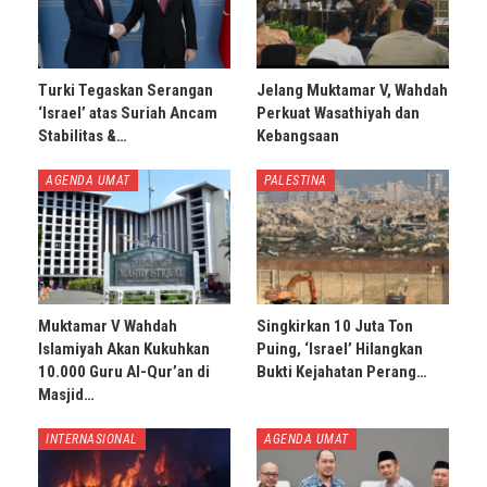
Turki Tegaskan Serangan
Jelang Muktamar V, Wahdah
‘Israel’ atas Suriah Ancam
Perkuat Wasathiyah dan
Stabilitas &…
Kebangsaan
AGENDA UMAT
PALESTINA
Muktamar V Wahdah
Singkirkan 10 Juta Ton
Islamiyah Akan Kukuhkan
Puing, ‘Israel’ Hilangkan
10.000 Guru Al-Qur’an di
Bukti Kejahatan Perang…
Masjid…
INTERNASIONAL
AGENDA UMAT