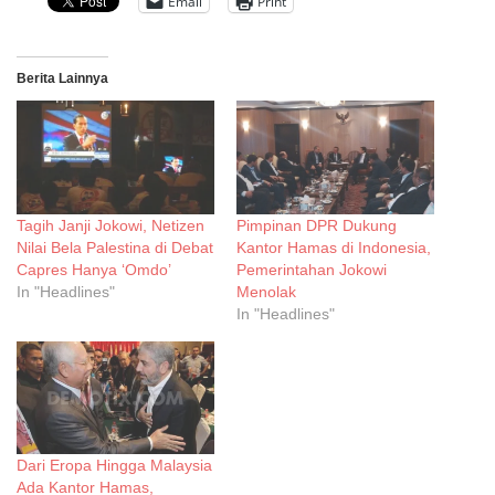
Email
Print
Berita Lainnya
Tagih Janji Jokowi, Netizen
Pimpinan DPR Dukung
Nilai Bela Palestina di Debat
Kantor Hamas di Indonesia,
Capres Hanya ‘Omdo’
Pemerintahan Jokowi
In "Headlines"
Menolak
In "Headlines"
Dari Eropa Hingga Malaysia
Ada Kantor Hamas,