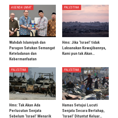
AGENDA UMAT
PALESTINA
Wahdah Islamiyah dan
Hms: Jika ‘Israel’ tidak
Paragon Satukan Semangat
Laksanakan Kewajibannya,
Keteladanan dan
Kami pun tak Akan…
Kebermanfaatan
PALESTINA
PALESTINA
Hms: Tak Akan Ada
Hamas Setujui Lucuti
Perlucutan Senjata
Senjata Secara Bertahap,
Sebelum ‘Israel’ Menarik
‘Israel’ Dituntut Keluar…