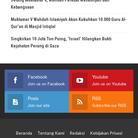
Jelang Muktamar V, Wahdah Perkuat Wasathiyah dan
Kebangsaan
Muktamar V Wahdah Islamiyah Akan Kukuhkan 10.000 Guru Al-
Qur’an di Masjid Istiqlal
Singkirkan 10 Juta Ton Puing, ‘Israel’ Hilangkan Bukti
Kejahatan Perang di Gaza
Facebook
Youtube
Join us on Facebook
Join us on Youtube
Posts
RSS
Join our site
Subscribe our RSS
Beranda
Tentang Kami
Redaksi
Kebijakan Privasi