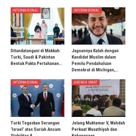
INTERNASIONAL
INTERNASIONAL
Ditandatangani di Makkah:
Jagoannya Kalah dengan
Turki, Saudi & Pakistan
Kandidat Muslim dalam
Bentuk Pakta Pertahanan…
Pemilu Pendahuluan
Demokrat di Michigan,…
INTERNASIONAL
AGENDA UMAT
Turki Tegaskan Serangan
Jelang Muktamar V, Wahdah
‘Israel’ atas Suriah Ancam
Perkuat Wasathiyah dan
Stabilitas &…
Kebangsaan