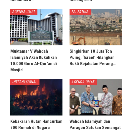
AGENDA UMAT
PALESTINA
Muktamar V Wahdah
Singkirkan 10 Juta Ton
Islamiyah Akan Kukuhkan
Puing, ‘Israel’ Hilangkan
10.000 Guru Al-Qur’an di
Bukti Kejahatan Perang…
Masjid…
INTERNASIONAL
AGENDA UMAT
Kebakaran Hutan Hancurkan
Wahdah Islamiyah dan
700 Rumah di Negara
Paragon Satukan Semangat