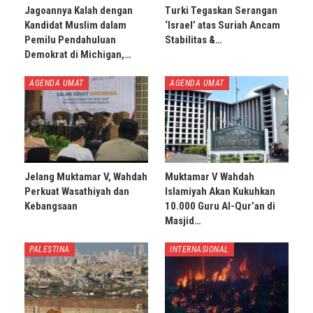
Jagoannya Kalah dengan
Turki Tegaskan Serangan
Kandidat Muslim dalam
‘Israel’ atas Suriah Ancam
Pemilu Pendahuluan
Stabilitas &…
Demokrat di Michigan,…
AGENDA UMAT
AGENDA UMAT
Jelang Muktamar V, Wahdah
Muktamar V Wahdah
Perkuat Wasathiyah dan
Islamiyah Akan Kukuhkan
Kebangsaan
10.000 Guru Al-Qur’an di
Masjid…
PALESTINA
INTERNASIONAL