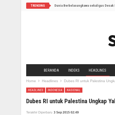
Dunia Berbelasungkawa sekaligus Desak I
TRENDING
BERANDA
INDEKS
HEADLINES
Home
Headlines
Dubes RI untuk Palestina Ungk
HEADLINES
INDONESIA
NASIONAL
Dubes RI untuk Palestina Ungkap Ya
Terakhir Diperbaru
3 Sep 2015 02:49