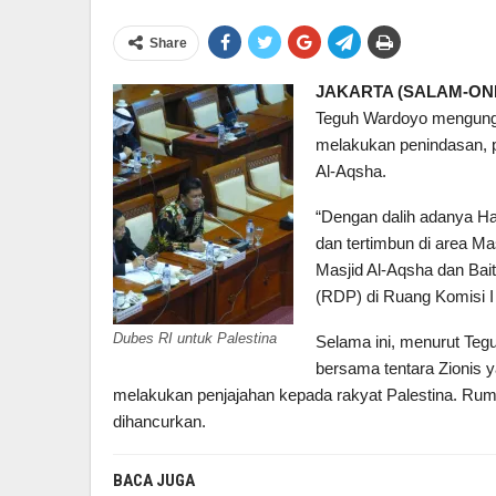
Share
JAKARTA (SALAM-ONL
Teguh Wardoyo mengungka
melakukan penindasan, 
Al-Aqsha.
“Dengan dalih adanya Ha
dan tertimbun di area 
Masjid Al-Aqsha dan Bai
(RDP) di Ruang Komisi I
Dubes RI untuk Palestina
Selama ini, menurut Teg
bersama tentara Zionis y
melakukan penjajahan kepada rakyat Palestina. Rum
dihancurkan.
BACA JUGA