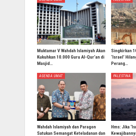
Muktamar V Wahdah Islamiyah Akan
Singkirkan 1
Kukuhkan 10.000 Guru Al-Qur’an di
‘Israel’ Hila
Masjid…
Perang…
AGENDA UMAT
PALESTINA
Wahdah Islamiyah dan Paragon
Hms: Jika ‘Is
Satukan Semangat Keteladanan dan
Kewajibannya