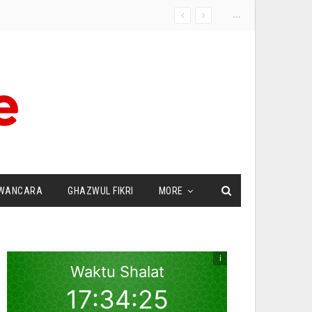
...
WANCARA
GHAZWUL FIKRI
MORE