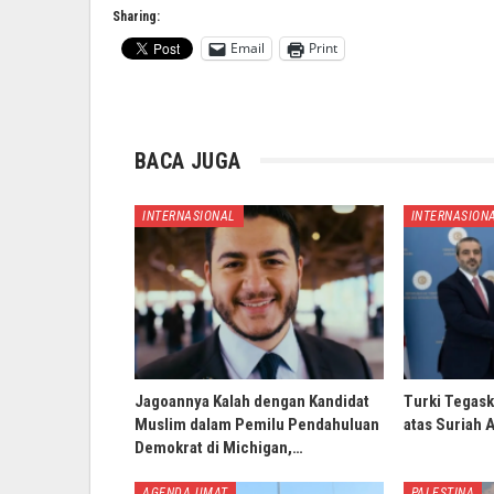
Sharing:
Email
Print
BACA JUGA
INTERNASIONAL
INTERNASION
Jagoannya Kalah dengan Kandidat
Turki Tegask
Muslim dalam Pemilu Pendahuluan
atas Suriah 
Demokrat di Michigan,…
AGENDA UMAT
PALESTINA