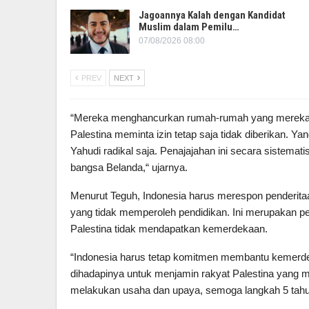
Jagoannya Kalah dengan Kandidat
Muslim dalam Pemilu…
07/08/2026 08:00
PREV
NEXT
“Mereka menghancurkan rumah-rumah yang mereka ka
Palestina meminta izin tetap saja tidak diberikan. Y
Yahudi radikal saja. Penajajahan ini secara sistematis
bangsa Belanda,“ ujarnya.
Menurut Teguh, Indonesia harus merespon penderita
yang tidak memperoleh pendidikan. Ini merupakan pe
Palestina tidak mendapatkan kemerdekaan.
“Indonesia harus tetap komitmen membantu kemerdek
dihadapinya untuk menjamin rakyat Palestina yang 
melakukan usaha dan upaya, semoga langkah 5 tahun 