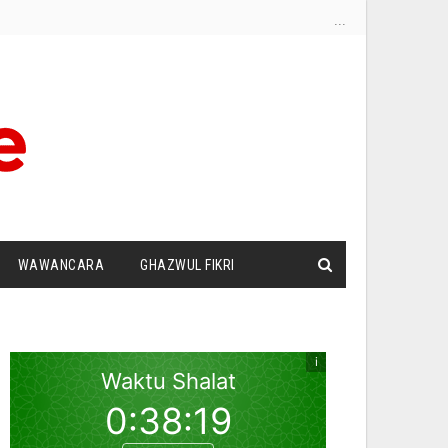
...
WAWANCARA
GHAZWUL FIKRI
I
SURAT PEMBACA
ZIONISME
DUT PANDANG
SILATURRAHIM