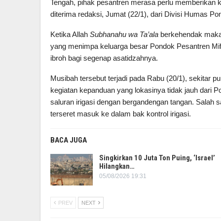
Tengah, pihak pesantren merasa perlu memberikan klar
diterima redaksi, Jumat (22/1), dari Divisi Humas Po
Ketika Allah
Subhanahu
w
a
T
a’ala
berkehendak maka 
yang menimpa keluarga besar Pondok Pesantren Mift
ibroh bagi segenap asatidzahnya.
Musibah tersebut terjadi pada Rabu (20/1), sekitar pu
kegiatan kepanduan yang lokasinya tidak jauh dari P
saluran irigasi dengan bergandengan tangan. Salah sat
terseret masuk ke dalam bak kontrol irigasi.
BACA JUGA
Singkirkan 10 Juta Ton Puing, ‘Israel’
Hilangkan…
05/08/2026 19:31
PREV
NEXT