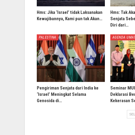
Hms: Jika ‘Israel’ tidak Laksanakan
Hms: Tak Ak
Kewajibannya, Kami pun tak Akan…
Senjata Sebe
Diri dari…
PALESTINA
AGENDA UMA
Pengiriman Senjata dari India ke
Seminar MUI 
‘Israel’ Meningkat Selama
Deklarasi B
Genosida di…
Kekerasan S
SEL