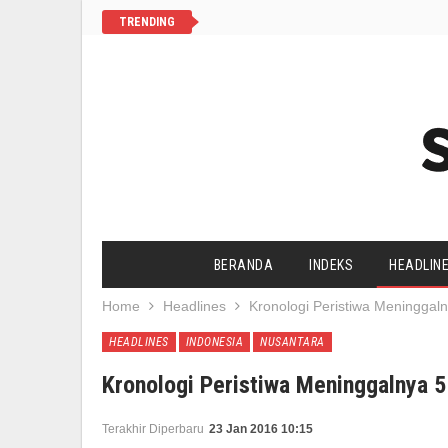
TRENDING
BERANDA
INDEKS
HEADLIN
Home
Headlines
Kronologi Peristiwa Meninggaln
SALAM CHANNEL
YAA SALAAM
HEADLINES
INDONESIA
NUSANTARA
AGENDA UMAT
HIDUP SEHAT
Kronologi Peristiwa Meninggalnya 5
Terakhir Diperbaru
23 Jan 2016 10:15