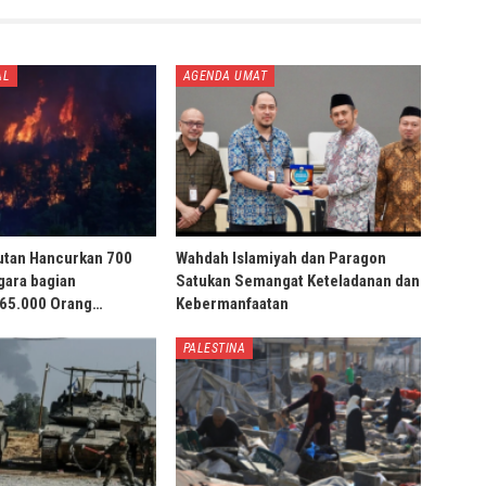
AL
AGENDA UMAT
utan Hancurkan 700
Wahdah Islamiyah dan Paragon
gara bagian
Satukan Semangat Keteladanan dan
 65.000 Orang…
Kebermanfaatan
PALESTINA