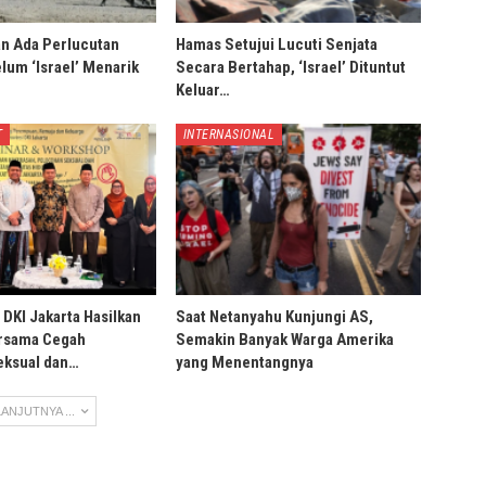
an Ada Perlucutan
Hamas Setujui Lucuti Senjata
lum ‘Israel’ Menarik
Secara Bertahap, ‘Israel’ Dituntut
Keluar…
T
INTERNASIONAL
DKI Jakarta Hasilkan
Saat Netanyahu Kunjungi AS,
ersama Cegah
Semakin Banyak Warga Amerika
eksual dan…
yang Menentangnya
ANJUTNYA ...