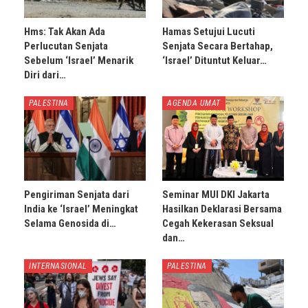
Hms: Tak Akan Ada
Hamas Setujui Lucuti
Perlucutan Senjata
Senjata Secara Bertahap,
Sebelum ‘Israel’ Menarik
‘Israel’ Dituntut Keluar…
Diri dari…
PALESTINA
AGENDA UMAT
Pengiriman Senjata dari
Seminar MUI DKI Jakarta
India ke ‘Israel’ Meningkat
Hasilkan Deklarasi Bersama
Selama Genosida di…
Cegah Kekerasan Seksual
dan…
INTERNASIONAL
PALESTINA