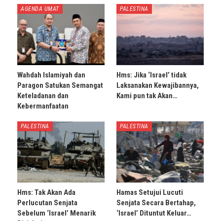
AGENDA UMAT
PALESTINA
Wahdah Islamiyah dan
Hms: Jika ‘Israel’ tidak
Paragon Satukan Semangat
Laksanakan Kewajibannya,
Keteladanan dan
Kami pun tak Akan…
Kebermanfaatan
PALESTINA
PALESTINA
Hms: Tak Akan Ada
Hamas Setujui Lucuti
Perlucutan Senjata
Senjata Secara Bertahap,
Sebelum ‘Israel’ Menarik
‘Israel’ Dituntut Keluar…