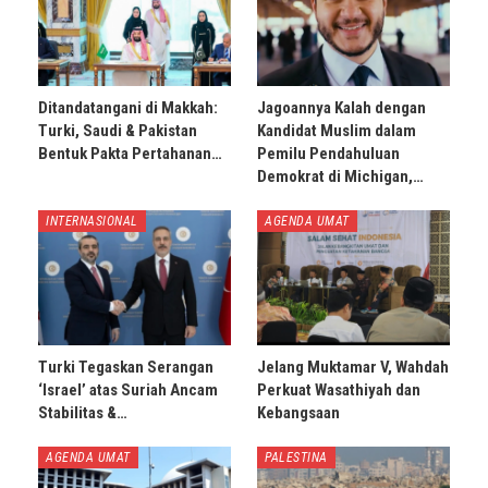
Ditandatangani di Makkah:
Jagoannya Kalah dengan
Turki, Saudi & Pakistan
Kandidat Muslim dalam
Bentuk Pakta Pertahanan…
Pemilu Pendahuluan
Demokrat di Michigan,…
INTERNASIONAL
AGENDA UMAT
Turki Tegaskan Serangan
Jelang Muktamar V, Wahdah
‘Israel’ atas Suriah Ancam
Perkuat Wasathiyah dan
Stabilitas &…
Kebangsaan
AGENDA UMAT
PALESTINA