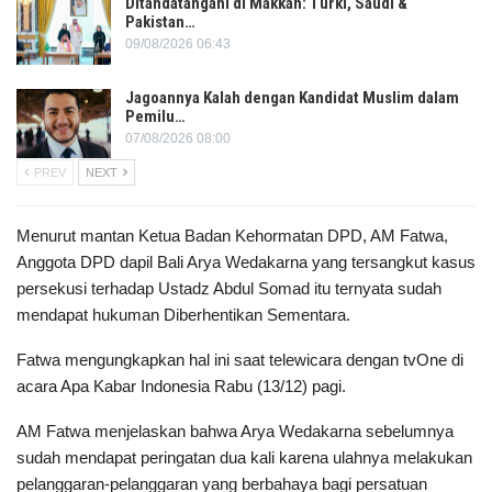
Ditandatangani di Makkah: Turki, Saudi &
Pakistan…
09/08/2026 06:43
Jagoannya Kalah dengan Kandidat Muslim dalam
Pemilu…
07/08/2026 08:00
PREV
NEXT
Menurut mantan Ketua Badan Kehormatan DPD, AM Fatwa,
Anggota DPD dapil Bali Arya Wedakarna yang tersangkut kasus
persekusi terhadap Ustadz Abdul Somad itu ternyata sudah
mendapat hukuman Diberhentikan Sementara.
Fatwa mengungkapkan hal ini saat telewicara dengan tvOne di
acara Apa Kabar Indonesia Rabu (13/12) pagi.
AM Fatwa menjelaskan bahwa Arya Wedakarna sebelumnya
sudah mendapat peringatan dua kali karena ulahnya melakukan
pelanggaran-pelanggaran yang berbahaya bagi persatuan