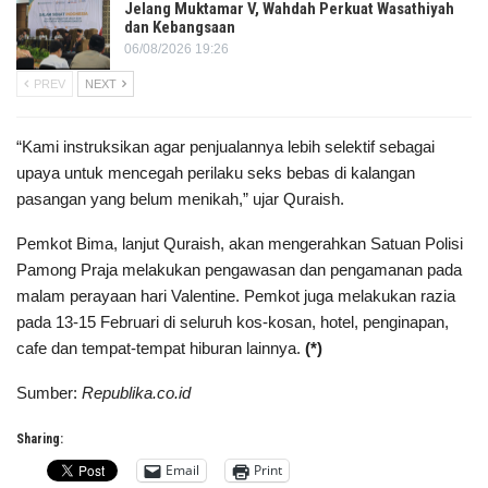
Jelang Muktamar V, Wahdah Perkuat Wasathiyah
dan Kebangsaan
06/08/2026 19:26
PREV
NEXT
“Kami instruksikan agar penjualannya lebih selektif sebagai
upaya untuk mencegah perilaku seks bebas di kalangan
pasangan yang belum menikah,” ujar Quraish.
Pemkot Bima, lanjut Quraish, akan mengerahkan Satuan Polisi
Pamong Praja melakukan pengawasan dan pengamanan pada
malam perayaan hari Valentine. Pemkot juga melakukan razia
pada 13-15 Februari di seluruh kos-kosan, hotel, penginapan,
cafe dan tempat-tempat hiburan lainnya.
(*)
Sumber:
Republika.co.id
Sharing:
Email
Print