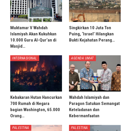
Muktamar V Wahdah
Singkirkan 10 Juta Ton
Islamiyah Akan Kukuhkan
Puing, ‘Israel’ Hilangkan
10.000 Guru Al-Qur’an di
Bukti Kejahatan Perang…
Masjid…
INTERNASIONAL
AGENDA UMAT
Kebakaran Hutan Hancurkan
Wahdah Islamiyah dan
700 Rumah di Negara
Paragon Satukan Semangat
bagian Washington, 65.000
Keteladanan dan
Orang…
Kebermanfaatan
PALESTINA
PALESTINA