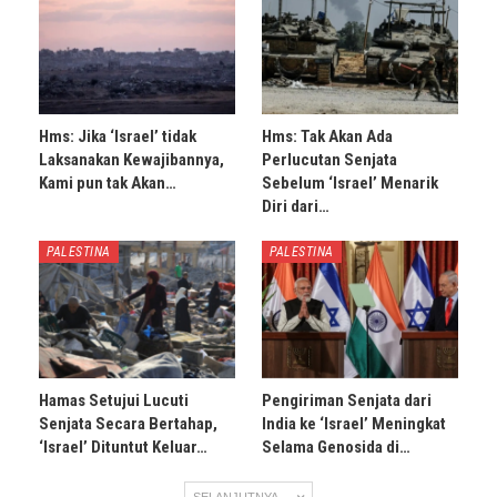
Hms: Jika ‘Israel’ tidak
Hms: Tak Akan Ada
Laksanakan Kewajibannya,
Perlucutan Senjata
Kami pun tak Akan…
Sebelum ‘Israel’ Menarik
Diri dari…
PALESTINA
PALESTINA
Hamas Setujui Lucuti
Pengiriman Senjata dari
Senjata Secara Bertahap,
India ke ‘Israel’ Meningkat
‘Israel’ Dituntut Keluar…
Selama Genosida di…
SELANJUTNYA ...