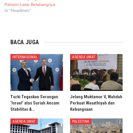
Pahami Latar Belakangnya
In "Headlines"
BACA JUGA
INTERNASIONAL
AGENDA UMAT
Turki Tegaskan Serangan
Jelang Muktamar V, Wahdah
‘Israel’ atas Suriah Ancam
Perkuat Wasathiyah dan
Stabilitas &…
Kebangsaan
AGENDA UMAT
PALESTINA