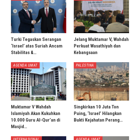
Turki Tegaskan Serangan
Jelang Muktamar V, Wahdah
‘Israel’ atas Suriah Ancam
Perkuat Wasathiyah dan
Stabilitas &…
Kebangsaan
AGENDA UMAT
PALESTINA
Muktamar V Wahdah
Singkirkan 10 Juta Ton
Islamiyah Akan Kukuhkan
Puing, ‘Israel’ Hilangkan
10.000 Guru Al-Qur’an di
Bukti Kejahatan Perang…
Masjid…
INTERNASIONAL
AGENDA UMAT