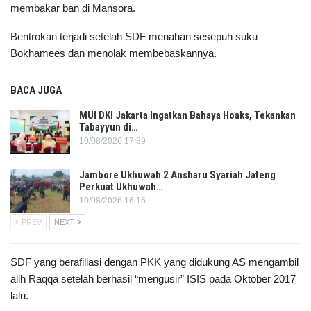
membakar ban di Mansora.
Bentrokan terjadi setelah SDF menahan sesepuh suku
Bokhamees dan menolak membebaskannya.
BACA JUGA
MUI DKI Jakarta Ingatkan Bahaya Hoaks, Tekankan
Tabayyun di…
10/08/2026 17:39
Jambore Ukhuwah 2 Ansharu Syariah Jateng
Perkuat Ukhuwah…
10/08/2026 16:16
PREV
NEXT
SDF yang berafiliasi dengan PKK yang didukung AS mengambil
alih Raqqa setelah berhasil “mengusir” ISIS pada Oktober 2017
lalu.