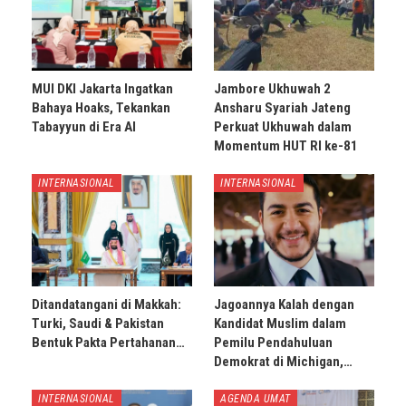
MUI DKI Jakarta Ingatkan
Jambore Ukhuwah 2
Bahaya Hoaks, Tekankan
Ansharu Syariah Jateng
Tabayyun di Era AI
Perkuat Ukhuwah dalam
Momentum HUT RI ke-81
INTERNASIONAL
INTERNASIONAL
Ditandatangani di Makkah:
Jagoannya Kalah dengan
Turki, Saudi & Pakistan
Kandidat Muslim dalam
Bentuk Pakta Pertahanan…
Pemilu Pendahuluan
Demokrat di Michigan,…
INTERNASIONAL
AGENDA UMAT