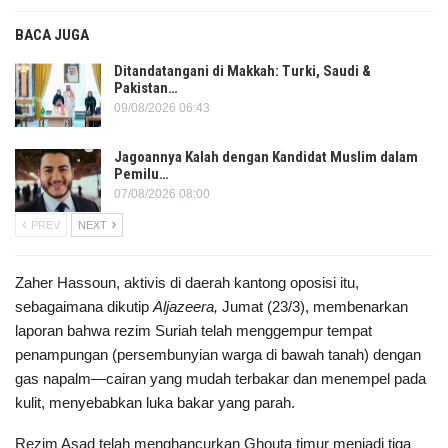
BACA JUGA
Ditandatangani di Makkah: Turki, Saudi &
Pakistan…
09/08/2026 06:43
Jagoannya Kalah dengan Kandidat Muslim dalam
Pemilu…
07/08/2026 08:00
PREV
NEXT
Zaher Hassoun, aktivis di daerah kantong oposisi itu,
sebagaimana dikutip
Aljazeera,
Jumat (23/3), membenarkan
laporan bahwa rezim Suriah telah menggempur tempat
penampungan (persembunyian warga di bawah tanah) dengan
gas napalm—cairan yang mudah terbakar dan menempel pada
kulit, menyebabkan luka bakar yang parah.
Rezim Asad telah menghancurkan Ghouta timur menjadi tiga