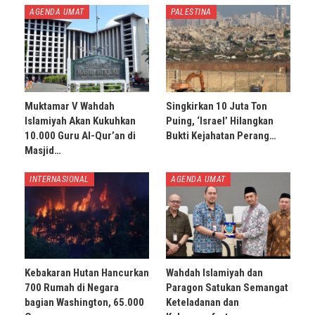
AGENDA UMAT
PALESTINA
Muktamar V Wahdah
Singkirkan 10 Juta Ton
Islamiyah Akan Kukuhkan
Puing, ‘Israel’ Hilangkan
10.000 Guru Al-Qur’an di
Bukti Kejahatan Perang…
Masjid…
INTERNASIONAL
AGENDA UMAT
Kebakaran Hutan Hancurkan
Wahdah Islamiyah dan
700 Rumah di Negara
Paragon Satukan Semangat
bagian Washington, 65.000
Keteladanan dan