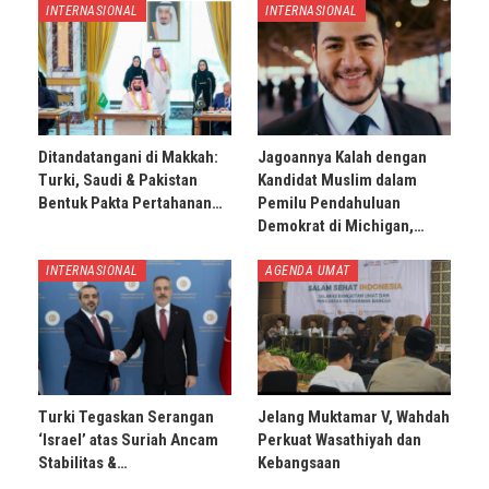
INTERNASIONAL
INTERNASIONAL
Ditandatangani di Makkah:
Jagoannya Kalah dengan
Turki, Saudi & Pakistan
Kandidat Muslim dalam
Bentuk Pakta Pertahanan…
Pemilu Pendahuluan
Demokrat di Michigan,…
INTERNASIONAL
AGENDA UMAT
Turki Tegaskan Serangan
Jelang Muktamar V, Wahdah
‘Israel’ atas Suriah Ancam
Perkuat Wasathiyah dan
Stabilitas &…
Kebangsaan