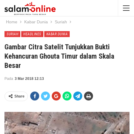
Home
Kabar Dunia
Suriah
SURIAH
HEADLINES
KABAR DUNIA
Gambar Citra Satelit Tunjukkan Bukti
Kehancuran Ghouta Timur dalam Skala
Besar
Pada
3 Mar 2018 12:13
Share