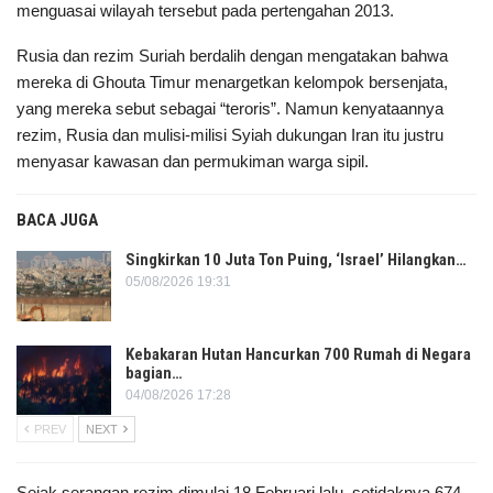
menguasai wilayah tersebut pada pertengahan 2013.
Rusia dan rezim Suriah berdalih dengan mengatakan bahwa
mereka di Ghouta Timur menargetkan kelompok bersenjata,
yang mereka sebut sebagai “teroris”. Namun kenyataannya
rezim, Rusia dan mulisi-milisi Syiah dukungan Iran itu justru
menyasar kawasan dan permukiman warga sipil.
BACA JUGA
Singkirkan 10 Juta Ton Puing, ‘Israel’ Hilangkan…
05/08/2026 19:31
Kebakaran Hutan Hancurkan 700 Rumah di Negara
bagian…
04/08/2026 17:28
PREV
NEXT
Sejak serangan rezim dimulai 18 Februari lalu, setidaknya 674