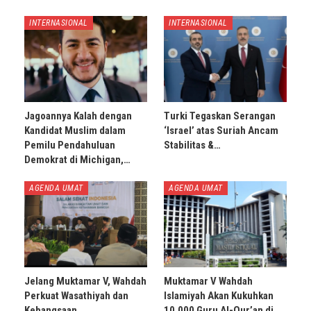
INTERNASIONAL
INTERNASIONAL
Jagoannya Kalah dengan
Turki Tegaskan Serangan
Kandidat Muslim dalam
‘Israel’ atas Suriah Ancam
Pemilu Pendahuluan
Stabilitas &…
Demokrat di Michigan,…
AGENDA UMAT
AGENDA UMAT
Jelang Muktamar V, Wahdah
Muktamar V Wahdah
Perkuat Wasathiyah dan
Islamiyah Akan Kukuhkan
Kebangsaan
10.000 Guru Al-Qur’an di