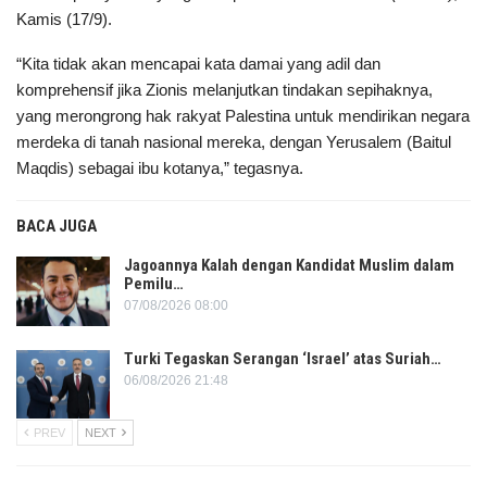
Kamis (17/9).
“Kita tidak akan mencapai kata damai yang adil dan
komprehensif jika Zionis melanjutkan tindakan sepihaknya,
yang merongrong hak rakyat Palestina untuk mendirikan negara
merdeka di tanah nasional mereka, dengan Yerusalem (Baitul
Maqdis) sebagai ibu kotanya,” tegasnya.
BACA JUGA
Jagoannya Kalah dengan Kandidat Muslim dalam
Pemilu…
07/08/2026 08:00
Turki Tegaskan Serangan ‘Israel’ atas Suriah…
06/08/2026 21:48
PREV
NEXT