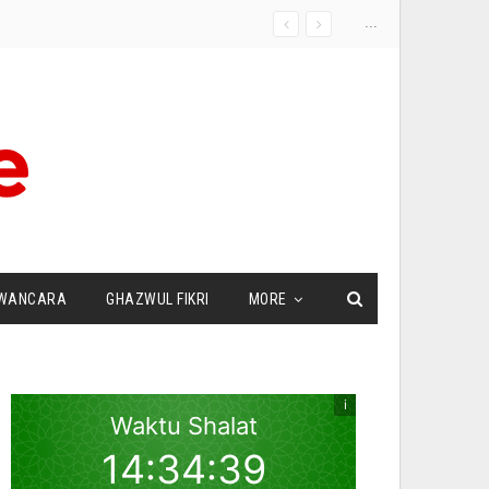
...
WANCARA
GHAZWUL FIKRI
MORE