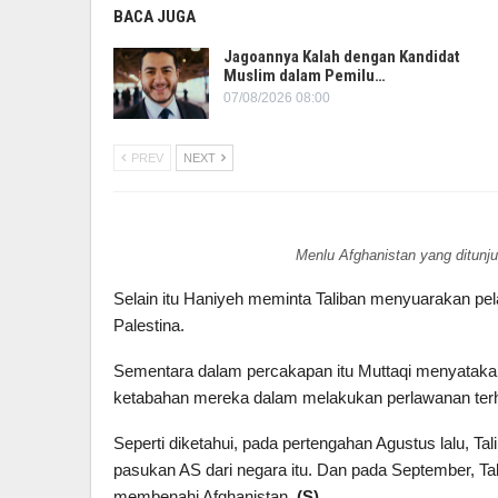
BACA JUGA
Jagoannya Kalah dengan Kandidat
Muslim dalam Pemilu…
07/08/2026 08:00
PREV
NEXT
Menlu Afghanistan yang ditunju
Selain itu Haniyeh meminta Taliban menyuarakan pel
Palestina.
Sementara dalam percakapan itu Muttaqi menyatakan
ketabahan mereka dalam melakukan perlawanan terhad
Seperti diketahui, pada pertengahan Agustus lalu, 
pasukan AS dari negara itu. Dan pada September, 
membenahi Afghanistan.
(S)