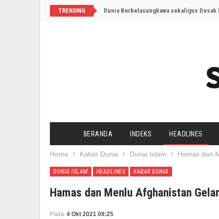
Dunia Berbelasungkawa sekaligus Desak I
TRENDING
BERANDA
INDEKS
HEADLINES
Home
Kabar Dunia
Dunia Islam
Hamas dan Me
DUNIA ISLAM
HEADLINES
KABAR DUNIA
Hamas dan Menlu Afghanistan Gelar
Pada
4 Okt 2021 08:25