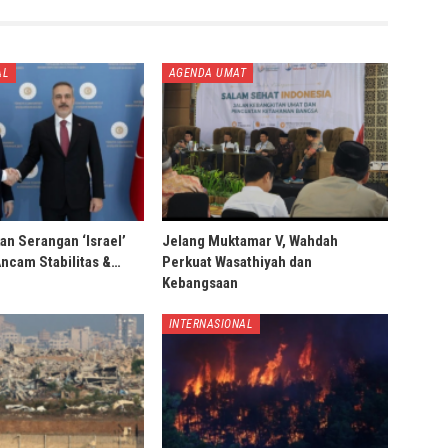
AL
AGENDA UMAT
an Serangan ‘Israel’
Jelang Muktamar V, Wahdah
Ancam Stabilitas &…
Perkuat Wasathiyah dan
Kebangsaan
INTERNASIONAL