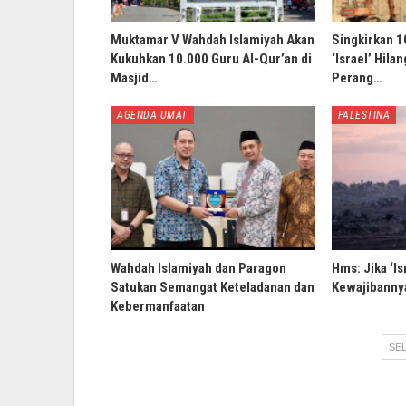
Muktamar V Wahdah Islamiyah Akan
Singkirkan 1
Kukuhkan 10.000 Guru Al-Qur’an di
‘Israel’ Hila
Masjid…
Perang…
AGENDA UMAT
PALESTINA
Wahdah Islamiyah dan Paragon
Hms: Jika ‘Is
Satukan Semangat Keteladanan dan
Kewajibannya
Kebermanfaatan
SEL