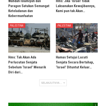
Wahdah Islamiyah dan
Hms: Jika ‘Israel’ tidak
Paragon Satukan Semangat
Laksanakan Kewajibannya,
Keteladanan dan
Kami pun tak Akan…
Kebermanfaatan
PALESTINA
PALESTINA
Hms: Tak Akan Ada
Hamas Setujui Lucuti
Perlucutan Senjata
Senjata Secara Bertahap,
Sebelum ‘Israel’ Menarik
‘Israel’ Dituntut Keluar…
Diri dari…
SELANJUTNYA ...