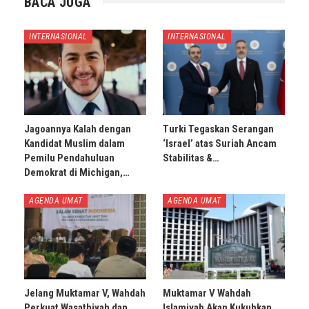
BACA JUGA
INTERNASIONAL
INTERNASIONAL
Jagoannya Kalah dengan
Turki Tegaskan Serangan
Kandidat Muslim dalam
‘Israel’ atas Suriah Ancam
Pemilu Pendahuluan
Stabilitas &…
Demokrat di Michigan,…
AGENDA UMAT
AGENDA UMAT
Jelang Muktamar V, Wahdah
Muktamar V Wahdah
Perkuat Wasathiyah dan
Islamiyah Akan Kukuhkan