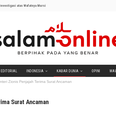
nvestigasi atas Wafatnya Mursi
EDITORIAL
INDONESIA
KABAR DUNIA
OPINI
WA
teri Zionis Penjajah Terima Surat Ancaman
erima Surat Ancaman