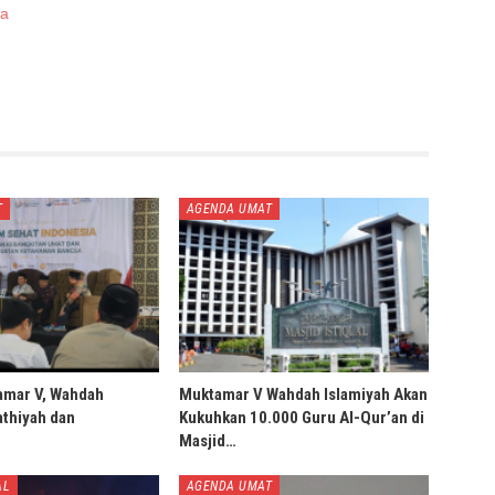
ya
T
AGENDA UMAT
amar V, Wahdah
Muktamar V Wahdah Islamiyah Akan
thiyah dan
Kukuhkan 10.000 Guru Al-Qur’an di
Masjid…
AL
AGENDA UMAT