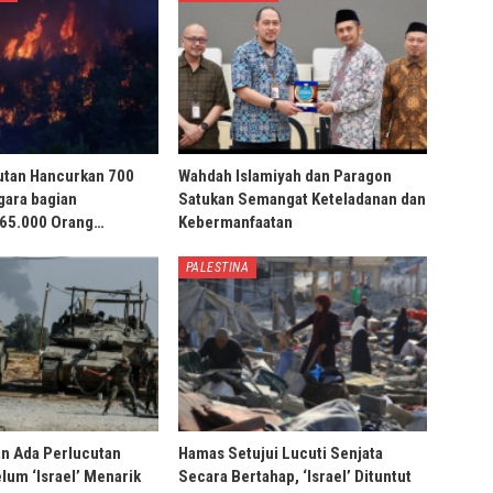
utan Hancurkan 700
Wahdah Islamiyah dan Paragon
gara bagian
Satukan Semangat Keteladanan dan
 65.000 Orang…
Kebermanfaatan
PALESTINA
an Ada Perlucutan
Hamas Setujui Lucuti Senjata
lum ‘Israel’ Menarik
Secara Bertahap, ‘Israel’ Dituntut