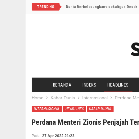
Dunia Berbelasungkawa sekaligus Desak I
TRENDING
BERANDA
INDEKS
HEADLINES
Home
Kabar Dunia
Internasional
Perdana Men
INTERNASIONAL
HEADLINES
KABAR DUNIA
Perdana Menteri Zionis Penjajah T
Pada
27 Apr 2022 21:23