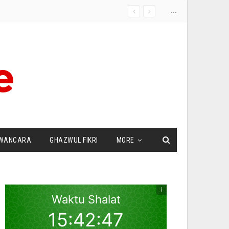
...
WANCARA
GHAZWUL FIKRI
MORE