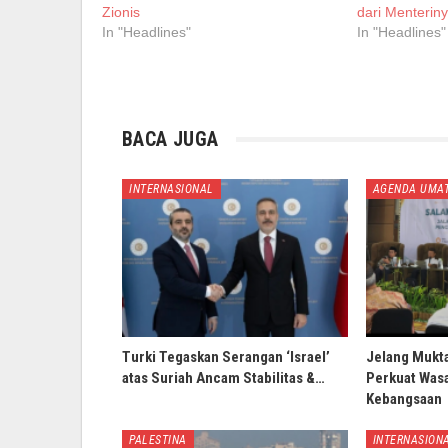
Zionis
dari Menterin
In "Headlines"
In "Headlines"
BACA JUGA
INTERNASIONAL
AGENDA UMA
Turki Tegaskan Serangan ‘Israel’
Jelang Mukt
atas Suriah Ancam Stabilitas &…
Perkuat Wasa
Kebangsaan
PALESTINA
INTERNASION