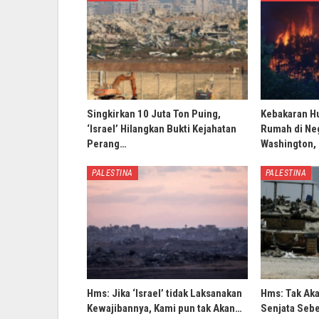
Singkirkan 10 Juta Ton Puing,
Kebakaran H
‘Israel’ Hilangkan Bukti Kejahatan
Rumah di Ne
Perang…
Washington,
PALESTINA
PALESTINA
Hms: Jika ‘Israel’ tidak Laksanakan
Hms: Tak Ak
Kewajibannya, Kami pun tak Akan…
Senjata Sebe