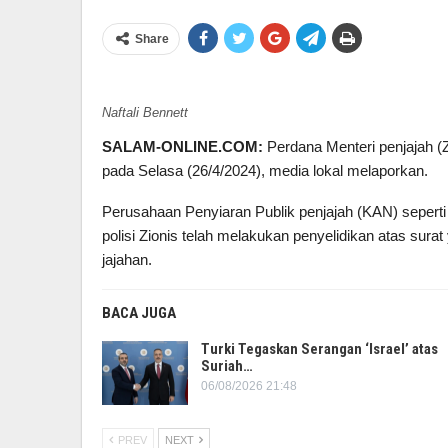
Share
Naftali Bennett
SALAM-ONLINE.COM:
Perdana Menteri penjajah (Z
pada Selasa (26/4/2024), media lokal melaporkan.
Perusahaan Penyiaran Publik penjajah (KAN) seperti 
polisi Zionis telah melakukan penyelidikan atas sur
jajahan.
BACA JUGA
Turki Tegaskan Serangan ‘Israel’ atas
Suriah…
06/08/2026 21:48
PREV
NEXT