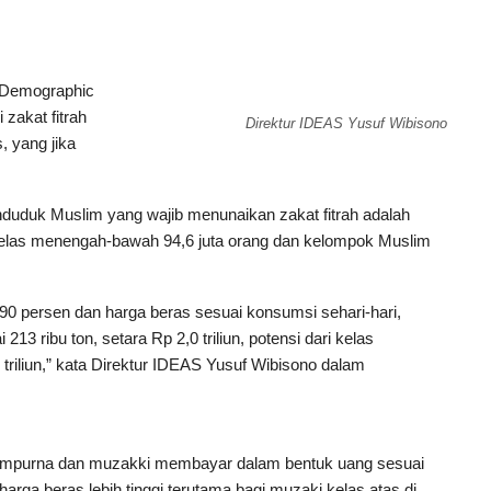
r Demographic
zakat fitrah
Direktur IDEAS Yusuf Wibisono
, yang jika
nduduk Muslim yang wajib menunaikan zakat fitrah adalah
m kelas menengah-bawah 94,6 juta orang dan kelompok Muslim
 90 persen dan harga beras sesuai konsumsi sehari-hari,
3 ribu ton, setara Rp 2,0 triliun, potensi dari kelas
triliun,” kata Direktur IDEAS Yusuf Wibisono dalam
sempurna dan muzakki membayar dalam bentuk uang sesuai
ga beras lebih tinggi terutama bagi muzaki kelas atas di