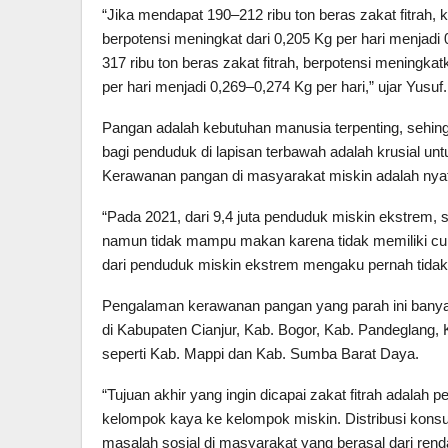
“Jika mendapat 190–212 ribu ton beras zakat fitrah,
berpotensi meningkat dari 0,205 Kg per hari menjadi
317 ribu ton beras zakat fitrah, berpotensi meningk
per hari menjadi 0,269–0,274 Kg per hari,” ujar Yusuf.
Pangan adalah kebutuhan manusia terpenting, sehi
bagi penduduk di lapisan terbawah adalah krusial un
Kerawanan pangan di masyarakat miskin adalah nyat
“Pada 2021, dari 9,4 juta penduduk miskin ekstrem,
namun tidak mampu makan karena tidak memiliki cuku
dari penduduk miskin ekstrem mengaku pernah tidak 
Pengalaman kerawanan pangan yang parah ini banyak 
di Kabupaten Cianjur, Kab. Bogor, Kab. Pandeglang
seperti Kab. Mappi dan Kab. Sumba Barat Daya.
“Tujuan akhir yang ingin dicapai zakat fitrah adala
kelompok kaya ke kelompok miskin. Distribusi kon
masalah sosial di masyarakat yang berasal dari ren