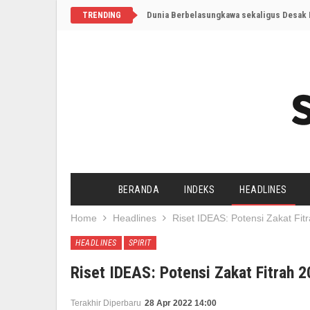
Dunia Berbelasungkawa sekaligus Desak I
TRENDING
BERANDA
INDEKS
HEADLINES
Home
Headlines
Riset IDEAS: Potensi Zakat Fit
HEADLINES
SPIRIT
Riset IDEAS: Potensi Zakat Fitrah 2
Terakhir Diperbaru
28 Apr 2022 14:00