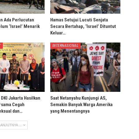
an Ada Perlucutan
Hamas Setujui Lucuti Senjata
lum ‘Israel’ Menarik
Secara Bertahap, ‘Israel’ Dituntut
Keluar…
T
INTERNASIONAL
DKI Jakarta Hasilkan
Saat Netanyahu Kunjungi AS,
ersama Cegah
Semakin Banyak Warga Amerika
eksual dan…
yang Menentangnya
ANJUTNYA ...