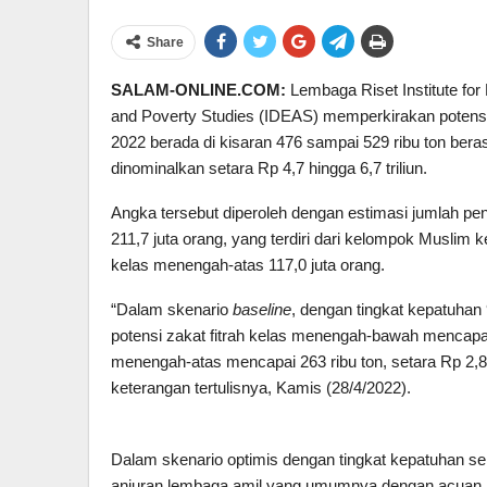
Share
SALAM-ONLINE.COM:
Lembaga Riset Institute fo
and Poverty Studies (IDEAS) memperkirakan potensi 
2022 berada di kisaran 476 sampai 529 ribu ton beras
dinominalkan setara Rp 4,7 hingga 6,7 triliun.
Angka tersebut diperoleh dengan estimasi jumlah pe
211,7 juta orang, yang terdiri dari kelompok Musli
kelas menengah-atas 117,0 juta orang.
“Dalam skenario
baseline
, dengan tingkat kepatuhan
potensi zakat fitrah kelas menengah-bawah mencapai 21
menengah-atas mencapai 263 ribu ton, setara Rp 2,8 
keterangan tertulisnya, Kamis (28/4/2022).
Dalam skenario optimis dengan tingkat kepatuhan 
anjuran lembaga amil yang umumnya dengan acuan har