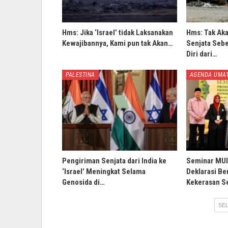
Hms: Jika ‘Israel’ tidak Laksanakan
Hms: Tak Ak
Kewajibannya, Kami pun tak Akan…
Senjata Sebe
Diri dari…
PALESTINA
AGENDA UMA
Pengiriman Senjata dari India ke
Seminar MUI 
‘Israel’ Meningkat Selama
Deklarasi B
Genosida di…
Kekerasan S
SEL