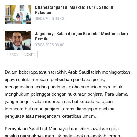
Ditandatangani di Makkah: Turki, Saudi &
Pakistan…
09/08/2026 06:43
Jagoannya Kalah dengan Kandidat Muslim dalam
Pemilu…
07/08/2026 08:00
PREV
NEXT
Dalam beberapa tahun terakhir, Arab Saudi telah meningkatkan
upaya untuk meredam perbedaan pendapat politik,
menggunakan undang-undang kejahatan dunia maya untuk
menghukum pelanggar dengan hukuman penjara. Para ulama
yang mengritik atau memberi nasihat kepada kerajaan
terancam hukuman penjara karena dianggap menghina
penguasa atau mengancam ketertiban umum.
Pernyataan Syaikh al-Moubayed dari video awal yang dia
posting nampaknya merujuk pada langkah-langkah terbaru