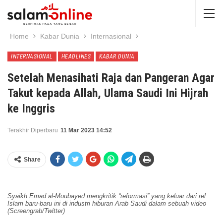
Home
Kabar Dunia
Internasional
INTERNASIONAL
HEADLINES
KABAR DUNIA
Setelah Menasihati Raja dan Pangeran Agar
Takut kepada Allah, Ulama Saudi Ini Hijrah
ke Inggris
Terakhir Diperbaru
11 Mar 2023 14:52
Share
Syaikh Emad al-Moubayed mengkritik “reformasi” yang keluar dari rel
Islam baru-baru ini di industri hiburan Arab Saudi dalam sebuah video
(Screengrab/Twitter)