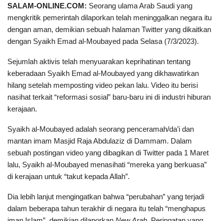
SALAM-ONLINE.COM:
Seorang ulama Arab Saudi yang
mengkritik pemerintah dilaporkan telah meninggalkan negara itu
dengan aman, demikian sebuah halaman Twitter yang dikaitkan
dengan Syaikh Emad al-Moubayed pada Selasa (7/3/2023).
Sejumlah aktivis telah menyuarakan keprihatinan tentang
keberadaan Syaikh Emad al-Moubayed yang dikhawatirkan
hilang setelah memposting video pekan lalu. Video itu berisi
nasihat terkait “reformasi sosial” baru-baru ini di industri hiburan
kerajaan.
Syaikh al-Moubayed adalah seorang penceramah/da’i dan
mantan imam Masjid Raja Abdulaziz di Dammam. Dalam
sebuah postingan video yang dibagikan di Twitter pada 1 Maret
lalu, Syaikh al-Moubayed menasihati “mereka yang berkuasa”
di kerajaan untuk “takut kepada Allah”.
Dia lebih lanjut mengingatkan bahwa “perubahan” yang terjadi
dalam beberapa tahun terakhir di negara itu telah “menghapus
iman Islam”, demikian dilaporkan
New Arab
. Peringatan yang