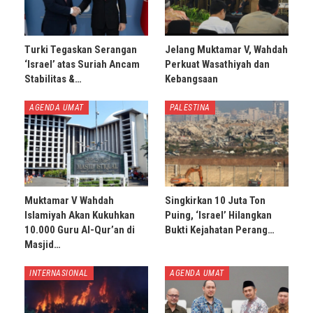
Turki Tegaskan Serangan
Jelang Muktamar V, Wahdah
‘Israel’ atas Suriah Ancam
Perkuat Wasathiyah dan
Stabilitas &…
Kebangsaan
AGENDA UMAT
PALESTINA
Muktamar V Wahdah
Singkirkan 10 Juta Ton
Islamiyah Akan Kukuhkan
Puing, ‘Israel’ Hilangkan
10.000 Guru Al-Qur’an di
Bukti Kejahatan Perang…
Masjid…
INTERNASIONAL
AGENDA UMAT