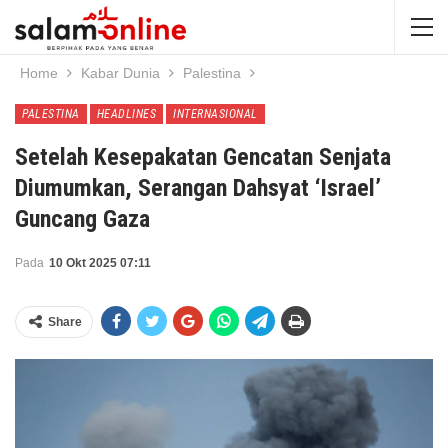
Home
Kabar Dunia
Palestina
PALESTINA
HEADLINES
INTERNASIONAL
Setelah Kesepakatan Gencatan Senjata
Diumumkan, Serangan Dahsyat ‘Israel’
Guncang Gaza
Pada
10 Okt 2025 07:11
Share