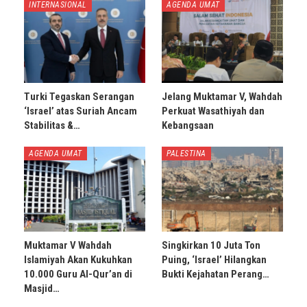
INTERNASIONAL
AGENDA UMAT
Turki Tegaskan Serangan
Jelang Muktamar V, Wahdah
‘Israel’ atas Suriah Ancam
Perkuat Wasathiyah dan
Stabilitas &…
Kebangsaan
AGENDA UMAT
PALESTINA
Muktamar V Wahdah
Singkirkan 10 Juta Ton
Islamiyah Akan Kukuhkan
Puing, ‘Israel’ Hilangkan
10.000 Guru Al-Qur’an di
Bukti Kejahatan Perang…
Masjid…