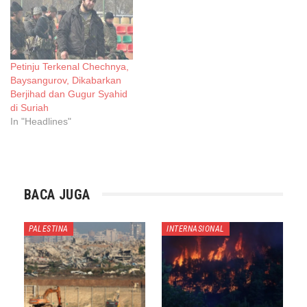
Petinju Terkenal Chechnya,
Baysangurov, Dikabarkan
Berjihad dan Gugur Syahid
di Suriah
In "Headlines"
BACA JUGA
PALESTINA
INTERNASIONAL