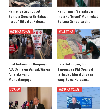
Hamas Setujui Lucuti
Pengiriman Senjata dari
Senjata Secara Bertahap,
India ke ‘Israel’ Meningkat
‘Israel’ Dituntut Keluar…
Selama Genosida di…
INTERNASIONAL
PALESTINA
Saat Netanyahu Kunjungi
Beri Dukungan, Ini
AS, Semakin Banyak Warga
Tanggapan PM Spanyol
Amerika yang
terhadap Mural di Gaza
Menentangnya
yang Bawa Harapan…
SURIAH
INTERNASIONAL