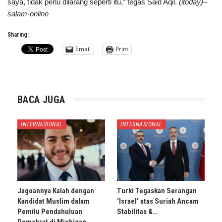
saya, tidak perlu dilarang seperti itu,” tegas Said Aqil.
(itoday)–
salam-online
Sharing:
Email
Print
BACA JUGA
INTERNASIONAL
INTERNASIONAL
Jagoannya Kalah dengan
Turki Tegaskan Serangan
Kandidat Muslim dalam
‘Israel’ atas Suriah Ancam
Pemilu Pendahuluan
Stabilitas &…
Demokrat di Michigan,…