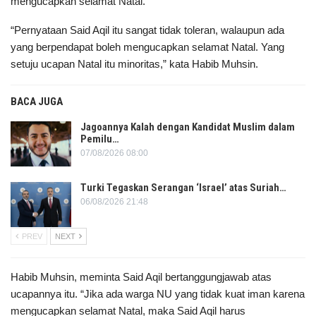
mengucapkan selamat Natal.
“Pernyataan Said Aqil itu sangat tidak toleran, walaupun ada
yang berpendapat boleh mengucapkan selamat Natal. Yang
setuju ucapan Natal itu minoritas,” kata Habib Muhsin.
BACA JUGA
Jagoannya Kalah dengan Kandidat Muslim dalam
Pemilu…
07/08/2026 08:00
Turki Tegaskan Serangan ‘Israel’ atas Suriah…
06/08/2026 21:48
PREV
NEXT
Habib Muhsin, meminta Said Aqil bertanggungjawab atas
ucapannya itu. “Jika ada warga NU yang tidak kuat iman karena
mengucapkan selamat Natal, maka Said Aqil harus