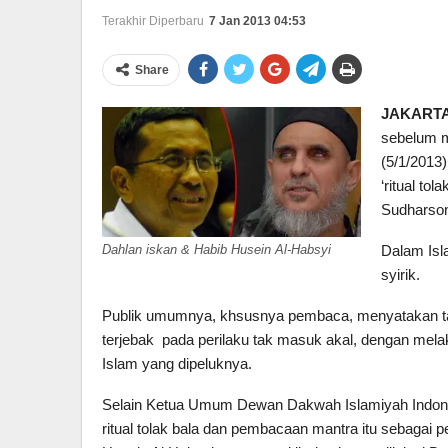
Terakhir Diperbaru
7 Jan 2013 04:53
Share
JAKARTA
sebelum m
(5/1/2013
‘ritual to
Sudharson
Dahlan iskan & Habib Husein Al-Habsyi
Dalam Isl
syirik.
Publik umumnya, khsusnya pembaca, menyatakan tak 
terjebak pada perilaku tak masuk akal, dengan melak
Islam yang dipeluknya.
Selain Ketua Umum Dewan Dakwah Islamiyah Indone
ritual tolak bala dan pembacaan mantra itu sebagai 