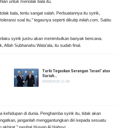
ahlan untuk menolak bala itu.
tolak bala, tentu sangat salah. Perbuatannya itu syirik,
leransi soal itu,’’ tegasnya seperti dikutip
inilah.com
, Sabtu
ilaku syirik justru akan menimbulkan banyak bencana.
 Allah Subhanahu Wata’ala, itu sudah final.
Turki Tegaskan Serangan ‘Israel’ atas
Suriah…
06/08/2026 21:48
a kehidupan di dunia. Penghamba syirik itu, tidak akan
ngatkan, janganlah menggantungkan diri kepada sesuatu
akhirat,’’ nasihat Husein Al Habsyi.