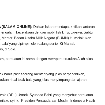
 (SALAM-ONLINE):
Dahlan Iskan mendapat kritikan lantaran
engalami kecelakaan dengan mobil listrik Tucuxi-nya, Sabtu
), Menteri Badan Usaha Milik Negara (BUMN) itu melakukan
lak bala’ yang dipimpin oleh dalang senior Ki Manteb
o, di Solo.
am, perbuatan ini sama dengan mempersekutukan Allah alias
habis pikir seorang menteri yang jelas berpendidikan,
ukan ritual tolak bala yang jelas menyimpang dari ajaran
sia (DDII) Ustadz Syuhada Bahri yang menyebut perbuatan
perilaku syirik, Presiden Persaudaraan Muslim Indonesia Habib