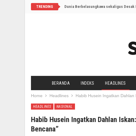
Dunia Berbelasungkawa sekaligus Desak I
TRENDING
BERANDA
INDEKS
HEADLINES
Home
Headlines
Habib Husein Ingatkan Dahlan 
HEADLINES
NASIONAL
Habib Husein Ingatkan Dahlan Iskan
Bencana”