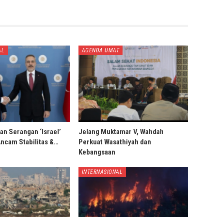
AL
AGENDA UMAT
an Serangan ‘Israel’
Jelang Muktamar V, Wahdah
Ancam Stabilitas &…
Perkuat Wasathiyah dan
Kebangsaan
INTERNASIONAL