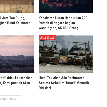
0 Juta Ton Puing,
Kebakaran Hutan Hancurkan 700
ngkan Bukti Kejahatan
Rumah di Negara bagian
Washington, 65.000 Orang…
PALESTINA
rael’ tidak Laksanakan
Hms: Tak Akan Ada Perlucutan
, Kami pun tak Akan…
Senjata Sebelum ‘Israel’ Menarik
Diri dari…
ANJUTNYA ...