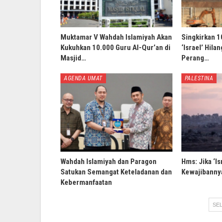
Muktamar V Wahdah Islamiyah Akan
Singkirkan 1
Kukuhkan 10.000 Guru Al-Qur’an di
‘Israel’ Hila
Masjid…
Perang…
AGENDA UMAT
PALESTINA
Wahdah Islamiyah dan Paragon
Hms: Jika ‘Is
Satukan Semangat Keteladanan dan
Kewajibannya
Kebermanfaatan
SEL