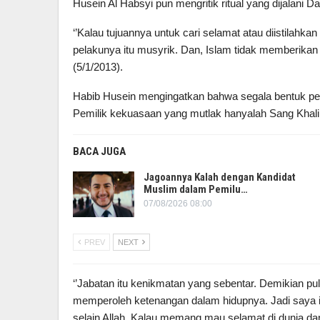
Husein Al Habsyi pun mengritik ritual yang dijalani D
‘’Kalau tujuannya untuk cari selamat atau diistilahkan 
pelakunya itu musyrik. Dan, Islam tidak memberikan to
(5/1/2013).
Habib Husein mengingatkan bahwa segala bentuk per
Pemilik kekuasaan yang mutlak hanyalah Sang Khalik,
BACA JUGA
Jagoannya Kalah dengan Kandidat
Muslim dalam Pemilu…
07/08/2026 08:00
PREV
NEXT
‘’Jabatan itu kenikmatan yang sebentar. Demikian pul
memperoleh ketenangan dalam hidupnya. Jadi saya i
selain Allah. Kalau memang mau selamat di dunia dan 