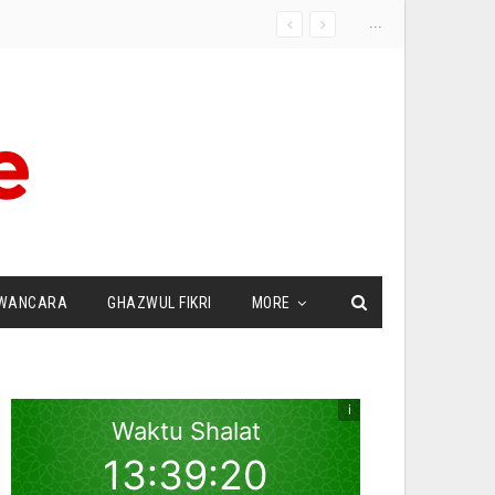
...
WANCARA
GHAZWUL FIKRI
MORE