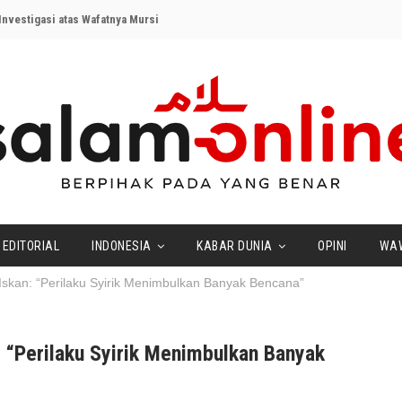
nvestigasi atas Wafatnya Mursi
EDITORIAL
INDONESIA
KABAR DUNIA
OPINI
WA
Iskan: “Perilaku Syirik Menimbulkan Banyak Bencana”
: “Perilaku Syirik Menimbulkan Banyak