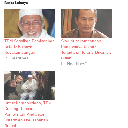
Berita Lainnya
TPM Sesalkan Pemindahan
Sipir Nusakambangan
Ustadz Ba’asyir ke
Penganiaya Ustadz
Nusakambangan
Terpidana ‘Teroris’ Divonis 2
In "Headlines"
Bulan
In "Headlines"
Untuk Kemanusiaan, TPM
Dukung Rencana
Pemerintah Pindahkan
Ustadz Abu ke ‘Tahanan
Rumah’