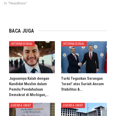
In "Headlines"
BACA JUGA
INTERNASIONAL
INTERNASIONAL
Jagoannya Kalah dengan
Turki Tegaskan Serangan
Kandidat Muslim dalam
‘Israel’ atas Suriah Ancam
Pemilu Pendahuluan
Stabilitas &…
Demokrat di Michigan,…
AGENDA UMAT
AGENDA UMAT