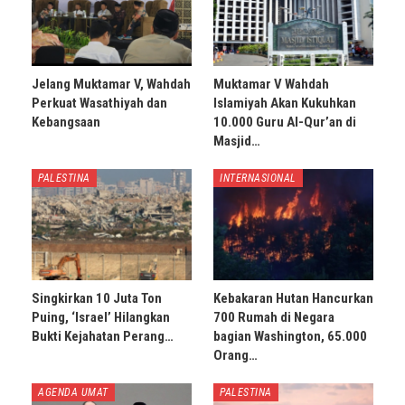
Jelang Muktamar V, Wahdah
Muktamar V Wahdah
Perkuat Wasathiyah dan
Islamiyah Akan Kukuhkan
Kebangsaan
10.000 Guru Al-Qur’an di
Masjid…
PALESTINA
INTERNASIONAL
Singkirkan 10 Juta Ton
Kebakaran Hutan Hancurkan
Puing, ‘Israel’ Hilangkan
700 Rumah di Negara
Bukti Kejahatan Perang…
bagian Washington, 65.000
Orang…
AGENDA UMAT
PALESTINA