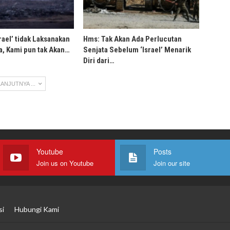
rael’ tidak Laksanakan
Hms: Tak Akan Ada Perlucutan
, Kami pun tak Akan…
Senjata Sebelum ‘Israel’ Menarik
Diri dari…
ANJUTNYA ...
Youtube
Posts
Join us on Youtube
Join our site
si
Hubungi Kami