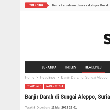
Dunia Berbelasungkawa sekaligus Desak I
TRENDING
BERANDA
INDEKS
HEADLINES
Home
Headlines
Banjir Darah di Sungai Aleppo,
HEADLINES
KABAR DUNIA
Banjir Darah di Sungai Aleppo, Suri
Terakhir Diperbaru
11 Mar 2013 23:01