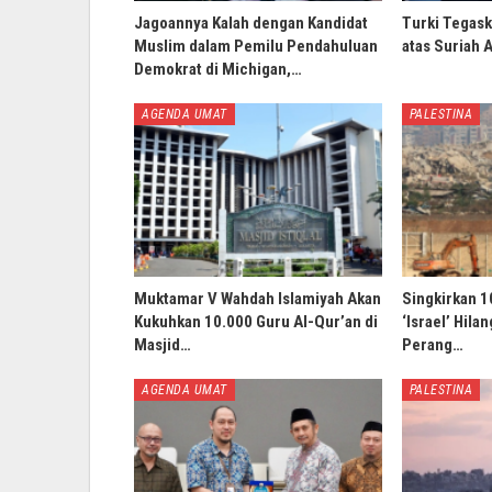
Jagoannya Kalah dengan Kandidat
Turki Tegask
Muslim dalam Pemilu Pendahuluan
atas Suriah 
Demokrat di Michigan,…
AGENDA UMAT
PALESTINA
Muktamar V Wahdah Islamiyah Akan
Singkirkan 1
Kukuhkan 10.000 Guru Al-Qur’an di
‘Israel’ Hila
Masjid…
Perang…
AGENDA UMAT
PALESTINA