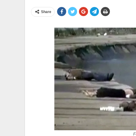
Share
F