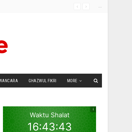
...
WANCARA
GHAZWUL FIKRI
MORE