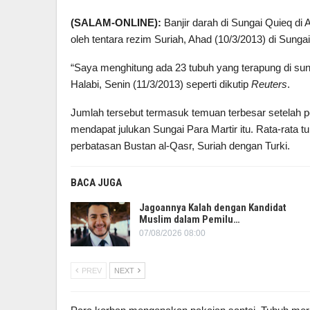
(SALAM-ONLINE):
Banjir darah di Sungai Quieq di 
oleh tentara rezim Suriah, Ahad (10/3/2013) di Sunga
“Saya menghitung ada 23 tubuh yang terapung di sung
Halabi, Senin (11/3/2013) seperti dikutip
Reuters
.
Jumlah tersebut termasuk temuan terbesar setelah p
mendapat julukan Sungai Para Martir itu. Rata-rata
perbatasan Bustan al-Qasr, Suriah dengan Turki.
BACA JUGA
Jagoannya Kalah dengan Kandidat
Muslim dalam Pemilu…
07/08/2026 08:00
PREV
NEXT