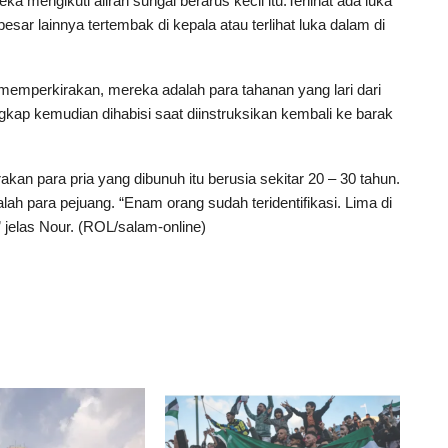
mengikuti aliran sungai berarus kecil itu.Terlihat ada luka
sar lainnya tertembak di kepala atau terlihat luka dalam di
memperkirakan, mereka adalah para tahanan yang lari dari
gkap kemudian dihabisi saat diinstruksikan kembali ke barak
n para pria yang dibunuh itu berusia sekitar 20 – 30 tahun.
alah para pejuang. “Enam orang sudah teridentifikasi. Lima di
” jelas Nour. (ROL/salam-online)