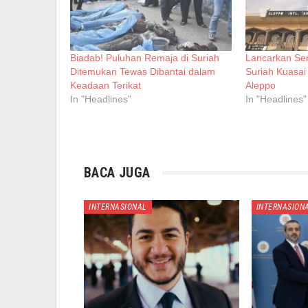
Biadab! Puluhan Remaja di Suriah
Lancarkan Se
Ditemukan Tewas Dibantai dalam
Suriah Kuasai
Keadaan Terikat
Aleppo
In "Headlines"
In "Headlines"
BACA JUGA
INTERNASIONAL
INTERNASION