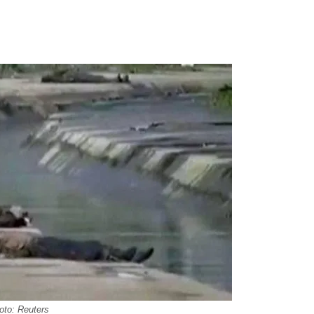
oto:
Reuters