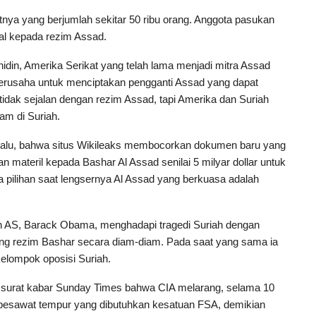
tnya yang berjumlah sekitar 50 ribu orang. Anggota pasukan
yal kepada rezim Assad.
hidin, Amerika Serikat yang telah lama menjadi mitra Assad
berusaha untuk menciptakan pengganti Assad yang dapat
tidak sejalan dengan rezim Assad, tapi Amerika dan Suriah
am di Suriah.
 lalu, bahwa situs Wikileaks membocorkan dokumen baru yang
ateril kepada Bashar Al Assad senilai 5 milyar dollar untuk
 pilihan saat lengsernya Al Assad yang berkuasa adalah
AS, Barack Obama, menghadapi tragedi Suriah dengan
ung rezim Bashar secara diam-diam. Pada saat yang sama ia
elompok oposisi Suriah.
 surat kabar Sunday Times bahwa CIA melarang, selama 10
an pesawat tempur yang dibutuhkan kesatuan FSA, demikian