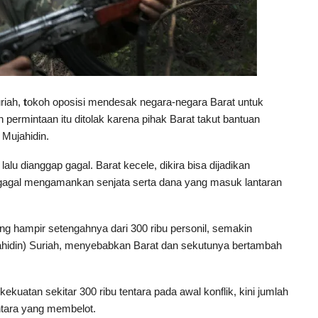
riah,
t
okoh oposisi mendesak negara-negara Barat untuk
rmintaan itu ditolak karena pihak Barat takut bantuan
 Mujahidin.
lu dianggap gagal. Barat kecele, dikira bisa dijadikan
gagal mengamankan senjata serta dana yang masuk lantaran
g hampir setengahnya dari 300 ribu personil, semakin
hidin) Suriah, menyebabkan Barat dan sekutunya bertambah
uatan sekitar 300 ribu tentara pada awal konflik, kini jumlah
ntara yang membelot.