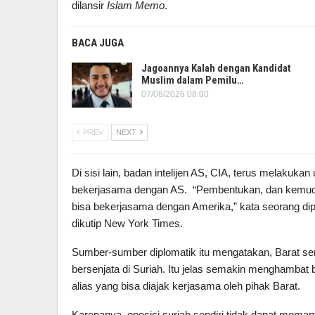
dilansir
Islam Memo
.
BACA JUGA
Jagoannya Kalah dengan Kandidat
Muslim dalam Pemilu…
07/08/2026 08:00
PREV
NEXT
Di sisi lain, badan intelijen AS, CIA, terus melaku
bekerjasama dengan AS. “Pembentukan, dan kemud
bisa bekerjasama dengan Amerika,” kata seorang dip
dikutip New York Times.
Sumber-sumber diplomatik itu mengatakan, Barat s
bersenjata di Suriah. Itu jelas semakin menghambat 
alias yang bisa diajak kerjasama oleh pihak Barat.
Karenanya, oposisi suriah sendiri tidak dapat mema