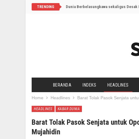
Dunia Berbelasungkawa sekaligus Desak I
TRENDING
BERANDA
INDEKS
HEADLINES
Home
Headlines
Barat Tolak Pasok Senjata untu
HEADLINES
KABAR DUNIA
Barat Tolak Pasok Senjata untuk Opo
Mujahidin