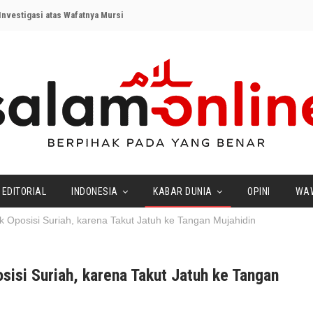
nvestigasi atas Wafatnya Mursi
EDITORIAL
INDONESIA
KABAR DUNIA
OPINI
WA
k Oposisi Suriah, karena Takut Jatuh ke Tangan Mujahidin
sisi Suriah, karena Takut Jatuh ke Tangan