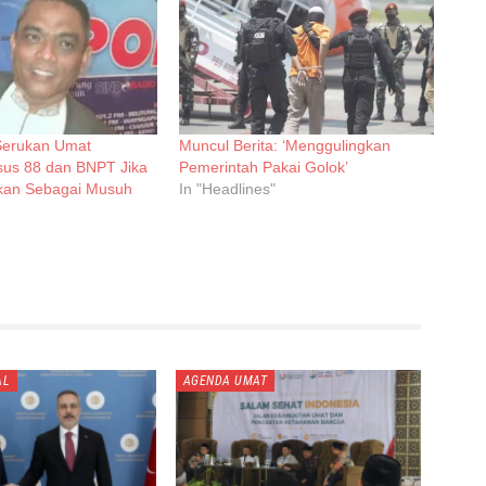
 Serukan Umat
Muncul Berita: ‘Menggulingkan
us 88 dan BNPT Jika
Pemerintah Pakai Golok’
ikan Sebagai Musuh
In "Headlines"
AL
AGENDA UMAT