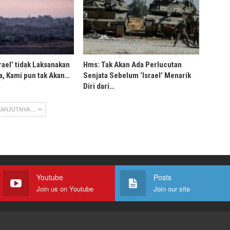
rael’ tidak Laksanakan
Hms: Tak Akan Ada Perlucutan
, Kami pun tak Akan…
Senjata Sebelum ‘Israel’ Menarik
Diri dari…
ANJUTNYA ...
Youtube
Posts
Join us on Youtube
Join our site