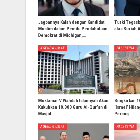
Jagoannya Kalah dengan Kandidat
Turki Tegask
Muslim dalam Pemilu Pendahuluan
atas Suriah 
Demokrat di Michigan,…
AGENDA UMAT
PALESTINA
Muktamar V Wahdah Islamiyah Akan
Singkirkan 1
Kukuhkan 10.000 Guru Al-Qur’an di
‘Israel’ Hila
Masjid…
Perang…
AGENDA UMAT
PALESTINA