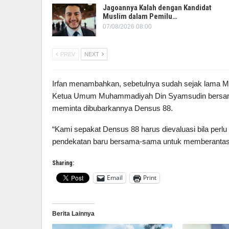
Jagoannya Kalah dengan Kandidat
Muslim dalam Pemilu…
07/08/2026 08:00
PREV
NEXT
Irfan menambahkan, sebetulnya sudah sejak lama M
Ketua Umum Muhammadiyah Din Syamsudin bersama 
meminta dibubarkannya Densus 88.
“Kami sepakat Densus 88 harus dievaluasi bila per
pendekatan baru bersama-sama untuk memberantas t
Sharing:
Email
Print
Berita Lainnya