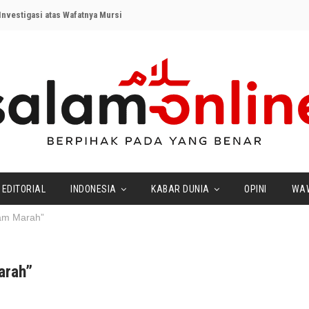
nvestigasi atas Wafatnya Mursi
EDITORIAL
INDONESIA
KABAR DUNIA
OPINI
WA
am Marah”
arah”