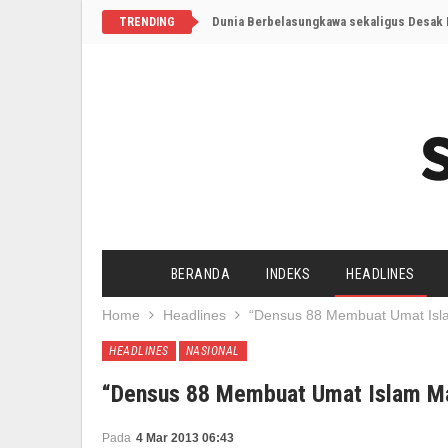
Dunia Berbelasungkawa sekaligus Desak I
TRENDING
BERANDA
INDEKS
HEADLINES
Home
Headlines
“Densus 88 Membuat Umat Isl
HEADLINES
NASIONAL
“Densus 88 Membuat Umat Islam M
Pada
4 Mar 2013 06:43