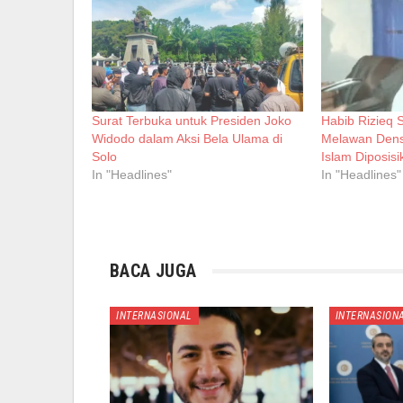
Surat Terbuka untuk Presiden Joko
Habib Rizieq
Widodo dalam Aksi Bela Ulama di
Melawan Dens
Solo
Islam Diposis
In "Headlines"
In "Headlines"
BACA JUGA
INTERNASIONAL
INTERNASION