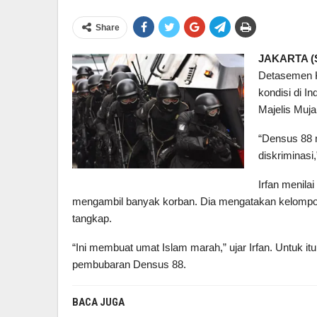
Share
JAKARTA (
Detasemen Kh
kondisi di I
Majelis Muja
“Densus 88 
diskriminasi,
Irfan menil
mengambil banyak korban. Dia mengatakan kelompok a
tangkap.
“Ini membuat umat Islam marah,” ujar Irfan. Untuk i
pembubaran Densus 88.
BACA JUGA