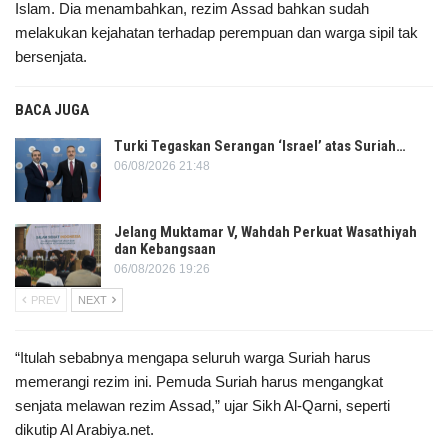
Islam. Dia menambahkan, rezim Assad bahkan sudah
melakukan kejahatan terhadap perempuan dan warga sipil tak
bersenjata.
BACA JUGA
Turki Tegaskan Serangan ‘Israel’ atas Suriah…
06/08/2026 21:48
Jelang Muktamar V, Wahdah Perkuat Wasathiyah
dan Kebangsaan
06/08/2026 19:26
PREV
NEXT
“Itulah sebabnya mengapa seluruh warga Suriah harus
memerangi rezim ini. Pemuda Suriah harus mengangkat
senjata melawan rezim Assad,” ujar Sikh Al-Qarni, seperti
dikutip Al Arabiya.net.