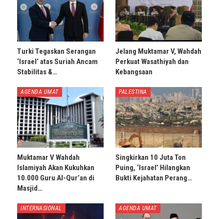
Turki Tegaskan Serangan
Jelang Muktamar V, Wahdah
‘Israel’ atas Suriah Ancam
Perkuat Wasathiyah dan
Stabilitas &…
Kebangsaan
AGENDA UMAT
PALESTINA
Muktamar V Wahdah
Singkirkan 10 Juta Ton
Islamiyah Akan Kukuhkan
Puing, ‘Israel’ Hilangkan
10.000 Guru Al-Qur’an di
Bukti Kejahatan Perang…
Masjid…
INTERNASIONAL
AGENDA UMAT