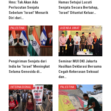
Hms: Tak Akan Ada
Hamas Setujui Lucuti
Perlucutan Senjata
Senjata Secara Bertahap,
Sebelum ‘Israel’ Menarik
‘Israel’ Dituntut Keluar…
Diri dari…
PALESTINA
AGENDA UMAT
Pengiriman Senjata dari
Seminar MUI DKI Jakarta
India ke ‘Israel’ Meningkat
Hasilkan Deklarasi Bersama
Selama Genosida di…
Cegah Kekerasan Seksual
dan…
INTERNASIONAL
PALESTINA