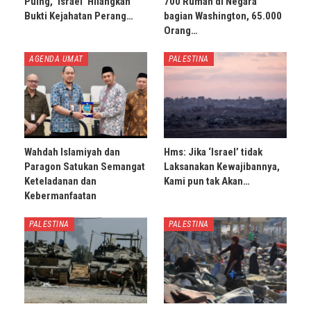
Puing, ‘Israel’ Hilangkan
700 Rumah di Negara
Bukti Kejahatan Perang…
bagian Washington, 65.000
Orang…
AGENDA UMAT
PALESTINA
Wahdah Islamiyah dan
Hms: Jika ‘Israel’ tidak
Paragon Satukan Semangat
Laksanakan Kewajibannya,
Keteladanan dan
Kami pun tak Akan…
Kebermanfaatan
PALESTINA
PALESTINA