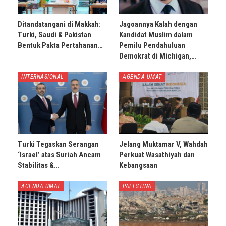
Ditandatangani di Makkah:
Jagoannya Kalah dengan
Turki, Saudi & Pakistan
Kandidat Muslim dalam
Bentuk Pakta Pertahanan…
Pemilu Pendahuluan
Demokrat di Michigan,…
INTERNASIONAL
AGENDA UMAT
Turki Tegaskan Serangan
Jelang Muktamar V, Wahdah
‘Israel’ atas Suriah Ancam
Perkuat Wasathiyah dan
Stabilitas &…
Kebangsaan
AGENDA UMAT
PALESTINA