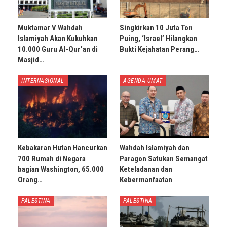
Muktamar V Wahdah
Singkirkan 10 Juta Ton
Islamiyah Akan Kukuhkan
Puing, ‘Israel’ Hilangkan
10.000 Guru Al-Qur’an di
Bukti Kejahatan Perang…
Masjid…
INTERNASIONAL
AGENDA UMAT
Kebakaran Hutan Hancurkan
Wahdah Islamiyah dan
700 Rumah di Negara
Paragon Satukan Semangat
bagian Washington, 65.000
Keteladanan dan
Orang…
Kebermanfaatan
PALESTINA
PALESTINA