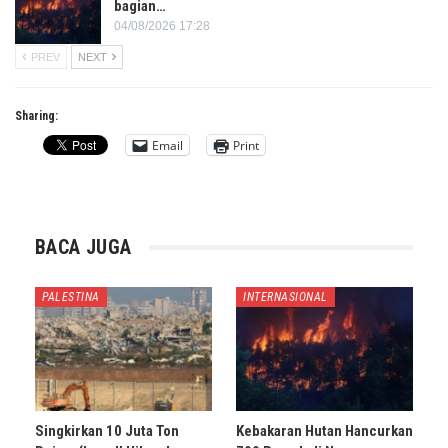
bagian…
04/08/2026 17:28
PREV
NEXT
Sharing:
Email
Print
BACA JUGA
PALESTINA
INTERNASIONAL
Singkirkan 10 Juta Ton
Kebakaran Hutan Hancurkan