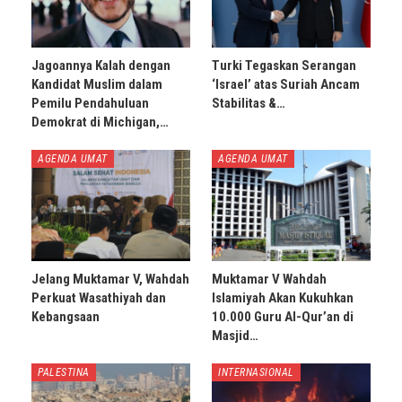
Jagoannya Kalah dengan
Turki Tegaskan Serangan
Kandidat Muslim dalam
‘Israel’ atas Suriah Ancam
Pemilu Pendahuluan
Stabilitas &…
Demokrat di Michigan,…
AGENDA UMAT
AGENDA UMAT
Jelang Muktamar V, Wahdah
Muktamar V Wahdah
Perkuat Wasathiyah dan
Islamiyah Akan Kukuhkan
Kebangsaan
10.000 Guru Al-Qur’an di
Masjid…
PALESTINA
INTERNASIONAL