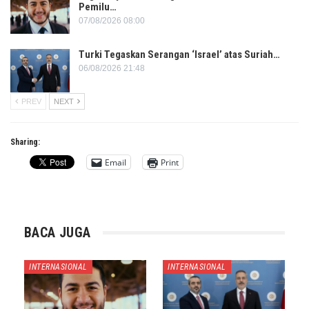
Pemilu…
07/08/2026 08:00
Turki Tegaskan Serangan ‘Israel’ atas Suriah…
06/08/2026 21:48
PREV
NEXT
Sharing:
Email
Print
BACA JUGA
INTERNASIONAL
INTERNASIONAL