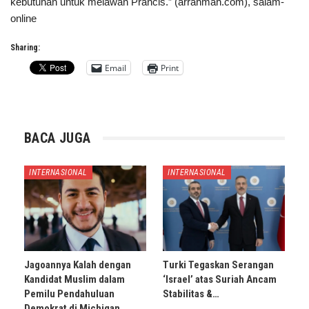
kebutuhan untuk melawan Prancis.” (arrahmah.com), salam-
online
Sharing:
Email
Print
BACA JUGA
INTERNASIONAL
INTERNASIONAL
Jagoannya Kalah dengan
Turki Tegaskan Serangan
Kandidat Muslim dalam
‘Israel’ atas Suriah Ancam
Pemilu Pendahuluan
Stabilitas &…
Demokrat di Michigan,…