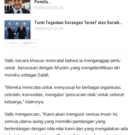
Pemilu…
07/08/2026 08:00
Turki Tegaskan Serangan ‘Israel’ atas Suriah…
06/08/2026 21:48
PREV
NEXT
Valls secara khusus mencatat bahwa ia menganggap perlu
untuk berurusan dengan Muslim yang mengidentifikasi diri
mereka sebagai Salafi.
“Mereka mencoba untuk menyusup ke berbagai organisasi,
sekolah, komunitas, mengatur ‘pencucian otak’ untuk seluruh
keluarga,” klaimnya.
Valls mengancam, “Kami akan mengusir semua imam ini,
semua ulama asing yang memiliki pandangan yang
bertentangan dengan nilai-nilai kami dan yang mengatakan ada