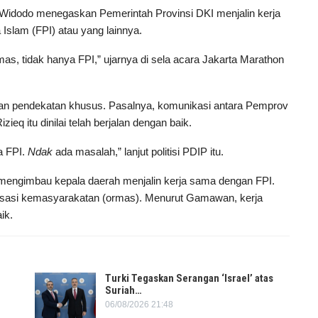
Widodo menegaskan Pemerintah Provinsi DKI menjalin kerja
slam (FPI) atau yang lainnya.
s, tidak hanya FPI,” ujarnya di sela acara Jakarta Marathon
.
an pendekatan khusus. Pasalnya, komunikasi antara Pemprov
eq itu dinilai telah berjalan dengan baik.
 FPI.
Ndak
ada masalah,” lanjut politisi PDIP itu.
engimbau kepala daerah menjalin kerja sama dengan FPI.
nisasi kemasyarakatan (ormas). Menurut Gamawan, kerja
ik.
Turki Tegaskan Serangan ‘Israel’ atas
Suriah…
06/08/2026 21:48