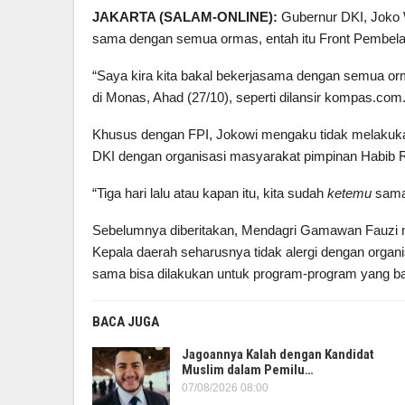
JAKARTA (SALAM-ONLINE):
Gubernur DKI, Joko 
sama dengan semua ormas, entah itu Front Pembela I
“Saya kira kita bakal bekerjasama dengan semua orma
di Monas, Ahad (27/10), seperti dilansir kompas.com
Khusus dengan FPI, Jokowi mengaku tidak melakuk
DKI dengan organisasi masyarakat pimpinan Habib Rizi
“Tiga hari lalu atau kapan itu, kita sudah
ketemu
sama
Sebelumnya diberitakan, Mendagri Gamawan Fauzi m
Kepala daerah seharusnya tidak alergi dengan orga
sama bisa dilakukan untuk program-program yang ba
BACA JUGA
Jagoannya Kalah dengan Kandidat
Muslim dalam Pemilu…
07/08/2026 08:00