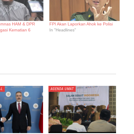
Komnas HAM & DPR
FPI Akan Laporkan Ahok ke Polisi
igasi Kematian 6
In "Headlines"
AL
AGENDA UMAT