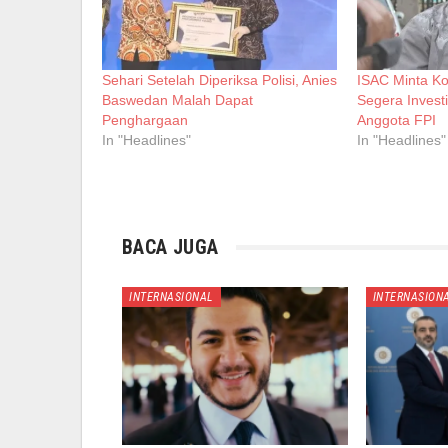
Sehari Setelah Diperiksa Polisi, Anies
ISAC Minta 
Baswedan Malah Dapat
Segera Invest
Penghargaan
Anggota FPI
In "Headlines"
In "Headlines"
BACA JUGA
INTERNASIONAL
INTERNASION