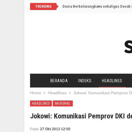
Dunia Berbelasungkawa sekaligus Desak I
TRENDING
BERANDA
INDEKS
HEADLINES
Home
Headlines
Jokowi: Komunikasi Pemprov DK
HEADLINES
NASIONAL
Jokowi: Komunikasi Pemprov DKI de
Pada
27 Okt 2013 12:50