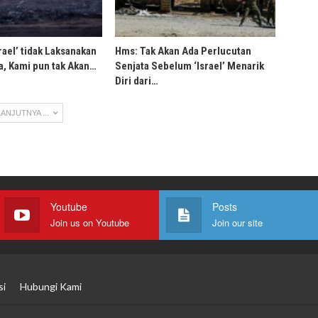
rael’ tidak Laksanakan
Hms: Tak Akan Ada Perlucutan
, Kami pun tak Akan…
Senjata Sebelum ‘Israel’ Menarik
Diri dari…
ANJUTNYA ...
Youtube
Posts
Join us on Youtube
Join our site
si
Hubungi Kami