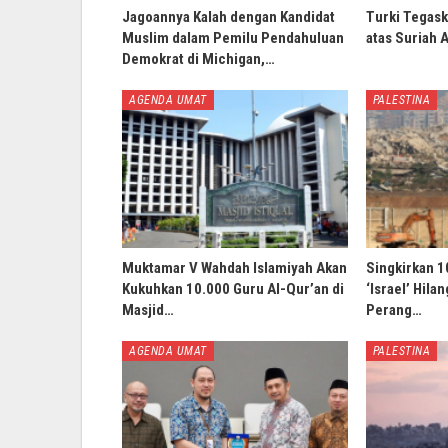
Jagoannya Kalah dengan Kandidat
Turki Tegask
Muslim dalam Pemilu Pendahuluan
atas Suriah 
Demokrat di Michigan,…
AGENDA UMAT
PALESTINA
Muktamar V Wahdah Islamiyah Akan
Singkirkan 1
Kukuhkan 10.000 Guru Al-Qur’an di
‘Israel’ Hila
Masjid…
Perang…
AGENDA UMAT
PALESTINA