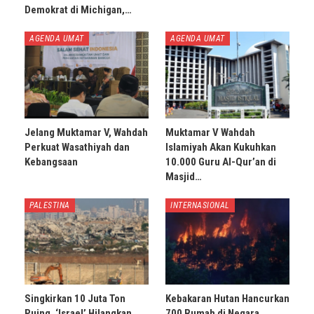
Demokrat di Michigan,…
AGENDA UMAT
AGENDA UMAT
Jelang Muktamar V, Wahdah
Muktamar V Wahdah
Perkuat Wasathiyah dan
Islamiyah Akan Kukuhkan
Kebangsaan
10.000 Guru Al-Qur’an di
Masjid…
PALESTINA
INTERNASIONAL
Singkirkan 10 Juta Ton
Kebakaran Hutan Hancurkan
Puing, ‘Israel’ Hilangkan
700 Rumah di Negara