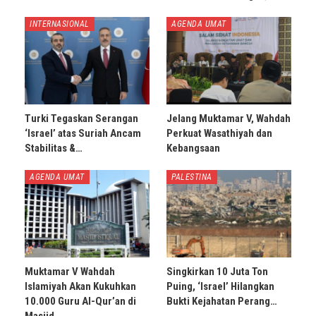
INTERNASIONAL
AGENDA UMAT
Turki Tegaskan Serangan
Jelang Muktamar V, Wahdah
‘Israel’ atas Suriah Ancam
Perkuat Wasathiyah dan
Stabilitas &…
Kebangsaan
AGENDA UMAT
PALESTINA
Muktamar V Wahdah
Singkirkan 10 Juta Ton
Islamiyah Akan Kukuhkan
Puing, ‘Israel’ Hilangkan
10.000 Guru Al-Qur’an di
Bukti Kejahatan Perang…