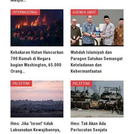
Masjid…
INTERNASIONAL
AGENDA UMAT
Kebakaran Hutan Hancurkan
Wahdah Islamiyah dan
700 Rumah di Negara
Paragon Satukan Semangat
bagian Washington, 65.000
Keteladanan dan
Orang…
Kebermanfaatan
PALESTINA
PALESTINA
Hms: Jika ‘Israel’ tidak
Hms: Tak Akan Ada
Laksanakan Kewajibannya,
Perlucutan Senjata