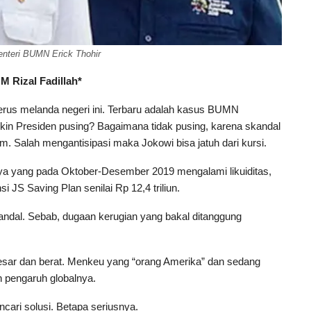
nteri BUMN Erick Thohir
M Rizal Fadillah*
erus melanda negeri ini. Terbaru adalah kasus BUMN
Bikin Presiden pusing? Bagaimana tidak pusing, karena skandal
um. Salah mengantisipasi maka Jokowi bisa jatuh dari kursi.
raya yang pada Oktober-Desember 2019 mengalami likuiditas,
JS Saving Plan senilai Rp 12,4 triliun.
ndal. Sebab, dugaan kerugian yang bakal ditanggung
besar dan berat. Menkeu yang “orang Amerika” dan sedang
 pengaruh globalnya.
ari solusi. Betapa seriusnya.