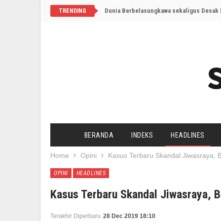
Dunia Berbelasungkawa sekaligus Desak I
TRENDING
BERANDA
INDEKS
HEADLINES
Home
Opini
Kasus Terbaru Skandal Jiwasraya, B
OPINI
HEADLINES
Kasus Terbaru Skandal Jiwasraya, B
Terakhir Diperbaru
28 Dec 2019 18:10