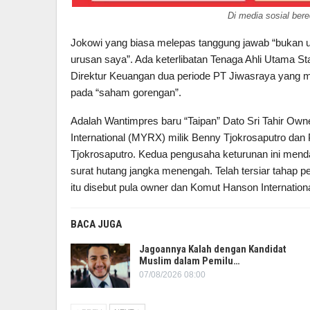
Di media sosial ber
Jokowi yang biasa melepas tanggung jawab “bukan u
urusan saya”. Ada keterlibatan Tenaga Ahli Utama S
Direktur Keuangan dua periode PT Jiwasraya yang me
pada “saham gorengan”.
Adalah Wantimpres baru “Taipan” Dato Sri Tahir Own
International (MYRX) milik Benny Tjokrosaputro dan
Tjokrosaputro. Kedua pengusaha keturunan ini menda
surat hutang jangka menengah. Telah tersiar tahap 
itu disebut pula owner dan Komut Hanson Internation
BACA JUGA
Jagoannya Kalah dengan Kandidat
Muslim dalam Pemilu…
07/08/2026 08:00