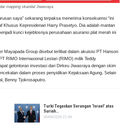
edar mapping skandal Jiwasraya
rusan saya” sekarang terpaksa menerima konsekuensi “ini
taf Khusus Kepresidenan Harry Prasetyo. Dia adalah mantan
njadi kunci kejeblosnya perusahaan asuransi plat merah ini
er Mayapada Group disebut terlibat dalam akuisisi PT Hanson
 PT RIMO Internasional Lestari (RIMO) milik Teddy
pat gelontoran investasi dari Dirkeu Jiwasraya dengan skim
pencekalan dalam proses penyidikan Kejaksaan Agung. Selain
al, Benny Tjokrosaputro.
Turki Tegaskan Serangan ‘Israel’ atas
Suriah…
06/08/2026 21:48