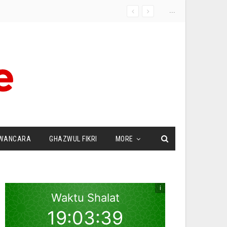
...
WANCARA
GHAZWUL FIKRI
MORE